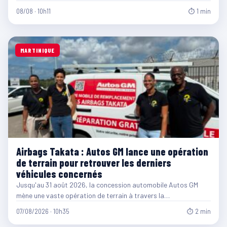
08/08 · 10h11
⏱ 1 min
MARTINIQUE
Airbags Takata : Autos GM lance une opération
de terrain pour retrouver les derniers
véhicules concernés
Jusqu'au 31 août 2026, la concession automobile Autos GM
mène une vaste opération de terrain à travers la…
07/08/2026 · 10h35
⏱ 2 min