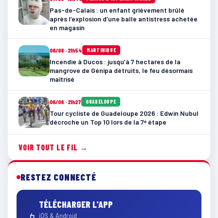
Pas-de-Calais : un enfant grièvement brûlé
après l’explosion d’une balle antistress achetée
en magasin
06/08 · 21h54
MARTINIQUE
Incendie à Ducos : jusqu’à 7 hectares de la
mangrove de Génipa détruits, le feu désormais
maîtrisé
06/08 · 21h27
GUADELOUPE
Tour cycliste de Guadeloupe 2026 : Edwin Nubul
décroche un Top 10 lors de la 7ᵉ étape
VOIR TOUT LE FIL →
RESTEZ CONNECTÉ
TÉLÉCHARGER L'APP
📱
iOS & Android