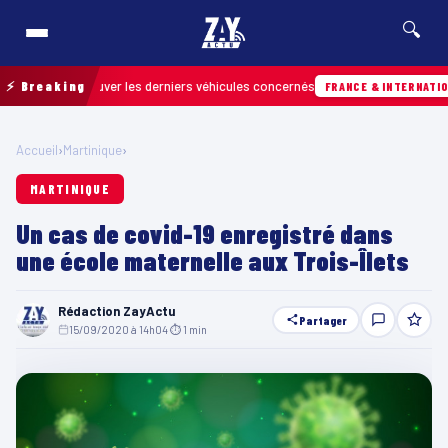
🔍
our retrouver les derniers véhicules concernés
⚡ Breaking
FRANCE & INTERNATIONALE
Accueil
›
Martinique
›
MARTINIQUE
Un cas de covid-19 enregistré dans
une école maternelle aux Trois-Îlets
Rédaction ZayActu
Partager
15/09/2020 à 14h04
·
⏱ 1 min