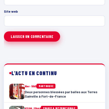
Site web
L'ACTU EN CONTINU
Hier · 10h11
MARTINIQUE
Deux personnes blessées par balles aux Terres
Sainville à Fort-de-France
07/08 · 13h46
FRANCE & INTERNATIONALE