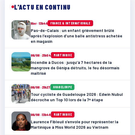
L'ACTU EN CONTINU
Hier · 13h46
FRANCE & INTERNATIONALE
Pas-de-Calais : un enfant grièvement brûlé
après l’explosion d’une balle antistress achetée
en magasin
06/08 · 21h54
MARTINIQUE
Incendie à Ducos : jusqu’à 7 hectares de la
mangrove de Génipa détruits, le feu désormais
maîtrisé
06/08 · 21h27
GUADELOUPE
Tour cycliste de Guadeloupe 2026 : Edwin Nubul
décroche un Top 10 lors de la 7ᵉ étape
06/08 · 13h48
MARTINIQUE
Laurence Fibleuil s’envole pour représenter la
Martinique à Miss World 2026 au Vietnam