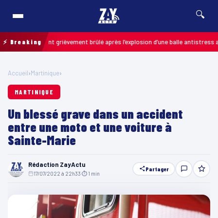
🔍
 : un enfant grièvement brûlé après l’explosion d’une balle antistress acheté
⚡ Breaking
Accueil
›
Martinique
›
MARTINIQUE
Un blessé grave dans un accident
entre une moto et une voiture à
Sainte-Marie
Rédaction ZayActu
Partager
17/07/2022 à 22h33
·
⏱ 1 min