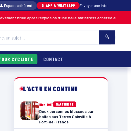
👤 Espace adhérent
📱 APP & WHATSAPP
Envoyer une info
ûlé après l’explosion d’une balle antistress achetée en magasin
MARTINI
🔍
TOUR CYCLISTE
CONTACT
L'ACTU EN CONTINU
Hier · 10h11
MARTINIQUE
Deux personnes blessées par
balles aux Terres Sainville à
Fort-de-France