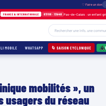
♡ Faire un don
Pas-de-Calais : un enfant grièvement br
07/08 · 13h46
 INTERNATIONALE
LI MOBILE
WHATSAPP
🌀 SAISON CYCLONIQUE
inique mobilités », un
es usagers du réseau