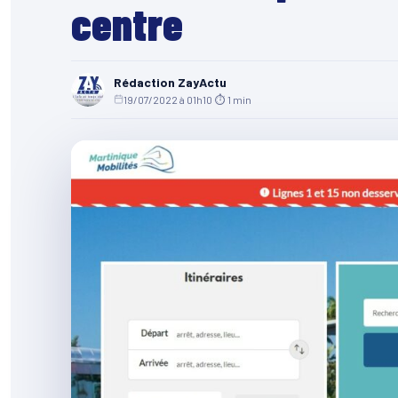
centre
Rédaction ZayActu
19/07/2022 à 01h10
·
⏱ 1 min