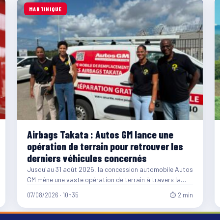
MARTINIQUE
Airbags Takata : Autos GM lance une
opération de terrain pour retrouver les
derniers véhicules concernés
Jusqu'au 31 août 2026, la concession automobile Autos
GM mène une vaste opération de terrain à travers la…
07/08/2026 · 10h35
⏱ 2 min