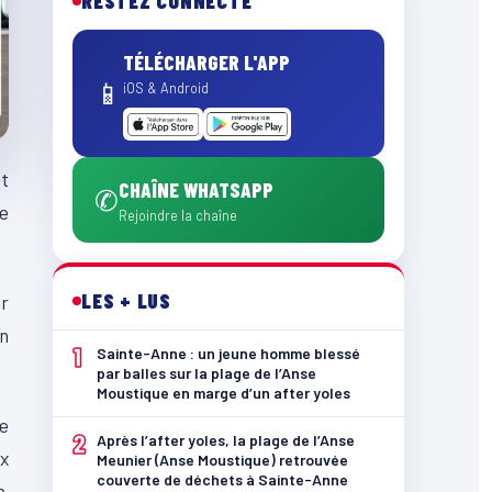
RESTEZ CONNECTÉ
TÉLÉCHARGER L'APP
📱
iOS & Android
et
CHAÎNE WHATSAPP
✆
de
Rejoindre la chaîne
LES + LUS
ur
on
1
Sainte-Anne : un jeune homme blessé
par balles sur la plage de l’Anse
Moustique en marge d’un after yoles
e
2
Après l’after yoles, la plage de l’Anse
x
Meunier (Anse Moustique) retrouvée
couverte de déchets à Sainte-Anne
e,