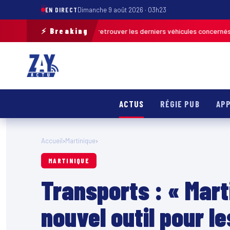
EN DIRECT
Dimanche 9 août 2026 · 03h23
⚡ Breaking
ion de terrain pour retrouver les derniers véhicules concernés
FRANCE &
ACTUS
RÉGIE PUB
APP
Accueil
›
Martinique
›
MARTINIQUE
Transports : « Mart
nouvel outil pour l