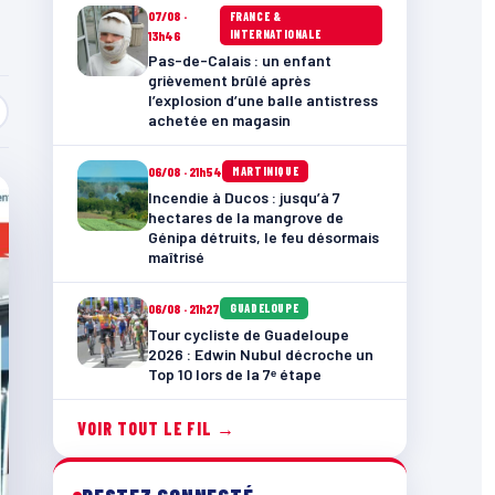
07/08 ·
FRANCE &
INTERNATIONALE
13h46
Pas-de-Calais : un enfant
grièvement brûlé après
l’explosion d’une balle antistress
achetée en magasin
06/08 · 21h54
MARTINIQUE
Incendie à Ducos : jusqu’à 7
hectares de la mangrove de
Génipa détruits, le feu désormais
maîtrisé
06/08 · 21h27
GUADELOUPE
Tour cycliste de Guadeloupe
2026 : Edwin Nubul décroche un
Top 10 lors de la 7ᵉ étape
VOIR TOUT LE FIL →