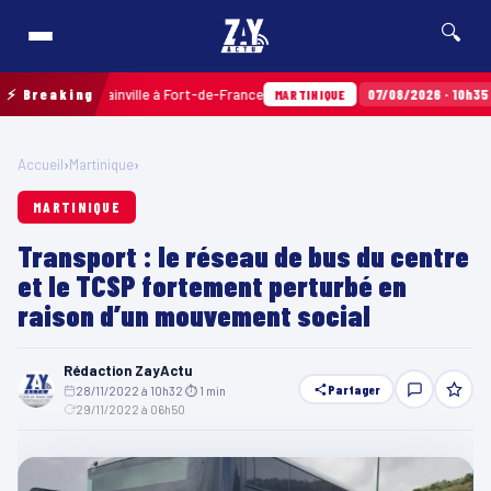
🔍
 Terres Sainville à Fort-de-France
⚡ Breaking
07/08/2026 · 10h35
Airbag
MARTINIQUE
Accueil
›
Martinique
›
MARTINIQUE
Transport : le réseau de bus du centre
et le TCSP fortement perturbé en
raison d’un mouvement social
Rédaction ZayActu
Partager
28/11/2022 à 10h32
·
⏱ 1 min
·
29/11/2022 à 06h50