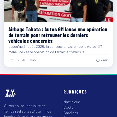
Airbags Takata : Autos GM lance une opération
de terrain pour retrouver les derniers
véhicules concernés
Jusqu'au 31 août 2026, la concession automobile Autos GM
mène une vaste opération de terrain à travers la…
07/08/2026 · 10h35
⏱ 2 min
RUBRIQUES
Martinique
Suivez toute l'actualité en
L'actu
temps réel sur ZayActu : infos
Caraïbes
locales, faits divers, culture et