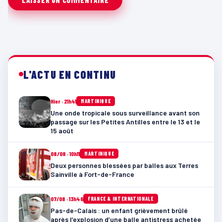
L'ACTU EN CONTINU
Hier · 21h41
MARTINIQUE
Une onde tropicale sous surveillance avant son
passage sur les Petites Antilles entre le 13 et le
15 août
08/08 · 10h11
MARTINIQUE
Deux personnes blessées par balles aux Terres
Sainville à Fort-de-France
07/08 · 13h46
FRANCE & INTERNATIONALE
Pas-de-Calais : un enfant grièvement brûlé
après l’explosion d’une balle antistress achetée