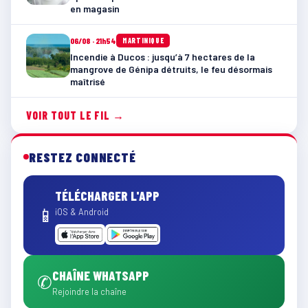
en magasin
06/08 · 21h54
MARTINIQUE
Incendie à Ducos : jusqu’à 7 hectares de la
mangrove de Génipa détruits, le feu désormais
maîtrisé
VOIR TOUT LE FIL →
RESTEZ CONNECTÉ
TÉLÉCHARGER L'APP
📱
iOS & Android
CHAÎNE WHATSAPP
✆
Rejoindre la chaîne