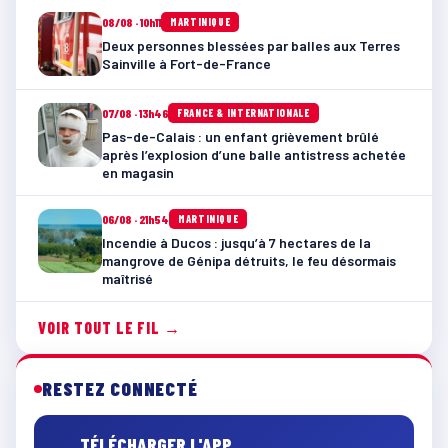
08/08 · 10h11
MARTINIQUE
Deux personnes blessées par balles aux Terres
Sainville à Fort-de-France
07/08 · 13h46
FRANCE & INTERNATIONALE
Pas-de-Calais : un enfant grièvement brûlé
après l’explosion d’une balle antistress achetée
en magasin
06/08 · 21h54
MARTINIQUE
Incendie à Ducos : jusqu’à 7 hectares de la
mangrove de Génipa détruits, le feu désormais
maîtrisé
VOIR TOUT LE FIL →
RESTEZ CONNECTÉ
TÉLÉCHARGER L'APP