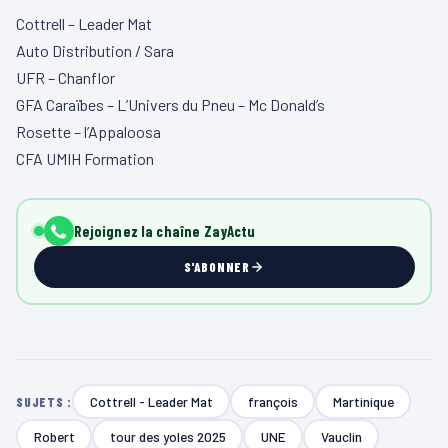
Cottrell – Leader Mat
Auto Distribution / Sara
UFR – Chanflor
GFA Caraïbes – L’Univers du Pneu – Mc Donald’s
Rosette – l’Appaloosa
CFA UMIH Formation
Rejoignez la chaîne ZayActu
S'ABONNER
Cottrell - Leader Mat
françois
Martinique
SUJETS :
Robert
tour des yoles 2025
UNE
Vauclin