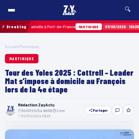
🔍
x Terres Sainville à Fort-de-France
⚡ Breaking
07/08/2026 · 10h35
Airba
MARTINIQUE
Accueil
›
Martinique
›
MARTINIQUE
Tour des Yoles 2025 : Cottrell – Leader
Mat s’impose à domicile au François
lors de la 4e étape
Rédaction ZayActu
Partager
30/07/2025 à 16h59
·
⏱ 2 min
·
31/07/2025 à 15h33