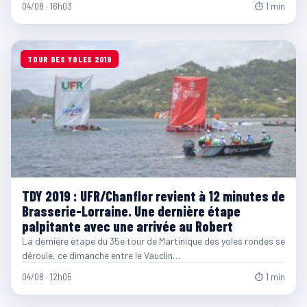
04/08 · 16h03
⏱ 1 min
TOUR DES YOLES 2019
TDY 2019 : UFR/Chanflor revient à 12 minutes de
Brasserie-Lorraine. Une dernière étape
palpitante avec une arrivée au Robert
La dernière étape du 35e tour de Martinique des yoles rondes se
déroule, ce dimanche entre le Vauclin…
04/08 · 12h05
⏱ 1 min