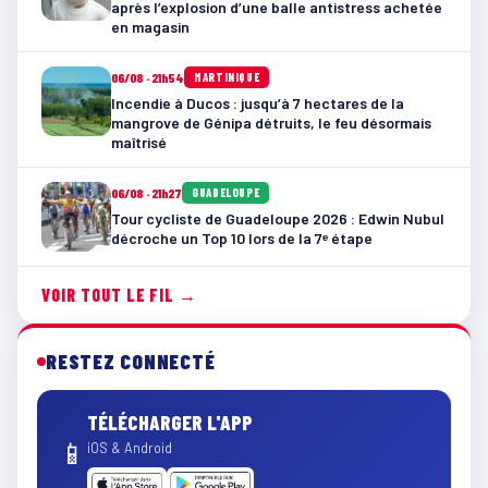
après l’explosion d’une balle antistress achetée
en magasin
06/08 · 21h54
MARTINIQUE
Incendie à Ducos : jusqu’à 7 hectares de la
mangrove de Génipa détruits, le feu désormais
maîtrisé
06/08 · 21h27
GUADELOUPE
Tour cycliste de Guadeloupe 2026 : Edwin Nubul
décroche un Top 10 lors de la 7ᵉ étape
VOIR TOUT LE FIL →
RESTEZ CONNECTÉ
TÉLÉCHARGER L'APP
📱
iOS & Android