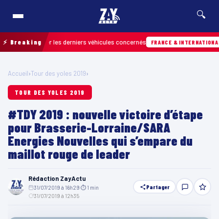
🔍
r retrouver les derniers véhicules concernés
⚡ Breaking
H
FRANCE & INTERNATIONALE
Accueil
›
Tour des yoles 2019
›
TOUR DES YOLES 2019
#TDY 2019 : nouvelle victoire d’étape
pour Brasserie-Lorraine/SARA
Energies Nouvelles qui s’empare du
maillot rouge de leader
Rédaction ZayActu
Partager
31/07/2019 à 16h29
·
⏱ 1 min
·
31/07/2019 à 12h35