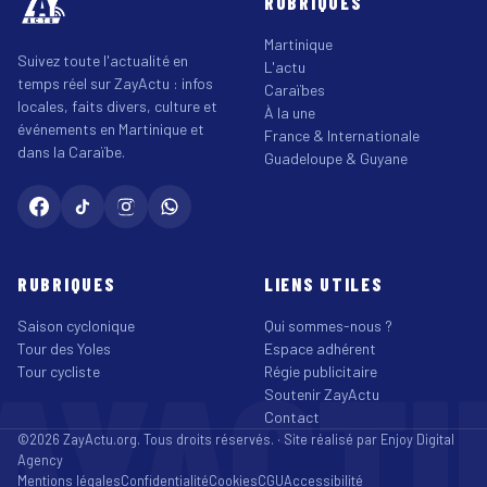
RUBRIQUES
Martinique
Suivez toute l'actualité en
L'actu
temps réel sur ZayActu : infos
Caraïbes
locales, faits divers, culture et
À la une
événements en Martinique et
France & Internationale
dans la Caraïbe.
Guadeloupe & Guyane
RUBRIQUES
LIENS UTILES
Saison cyclonique
Qui sommes-nous ?
Tour des Yoles
Espace adhérent
AYACT
Tour cycliste
Régie publicitaire
Soutenir ZayActu
Contact
©2026 ZayActu.org. Tous droits réservés. · Site réalisé par
Enjoy Digital
Agency
Mentions légales
Confidentialité
Cookies
CGU
Accessibilité