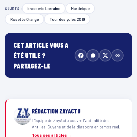
brasserie Lorraine
Martinique
SUJETS :
Rosette Orange
Tour des yoles 2019
CET ARTICLE VOUS A
ÉTÉ UTILE ?
PARTAGEZ-LE
RÉDACTION ZAYACTU
L'équipe de ZayActu couvre l'actualité des
Antilles-Guyane et de la diaspora en temps réel.
Tous ses articles →