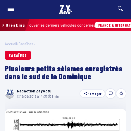
🔍
 pour retrouver les derniers véhicules concernés
⚡ Breaking
FRANCE & INTERNATIONALE
Accueil
›
Caraïbes
›
CARAÏBES
Plusieurs petits séismes enregistrés
dans le sud de la Dominique
Rédaction ZayActu
Partager
15/06/2019 à 14h37
·
⏱ 1 min