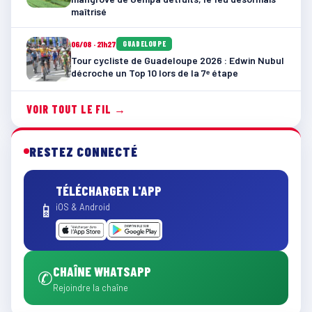
maîtrisé
06/08 · 21h27
GUADELOUPE
Tour cycliste de Guadeloupe 2026 : Edwin Nubul
décroche un Top 10 lors de la 7ᵉ étape
VOIR TOUT LE FIL →
RESTEZ CONNECTÉ
TÉLÉCHARGER L'APP
📱
iOS & Android
CHAÎNE WHATSAPP
✆
Rejoindre la chaîne