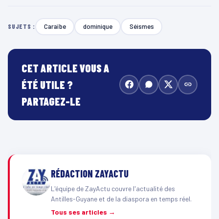
Caraïbe
dominique
Séismes
SUJETS :
CET ARTICLE VOUS A
ÉTÉ UTILE ?
PARTAGEZ-LE
RÉDACTION ZAYACTU
L'équipe de ZayActu couvre l'actualité des
Antilles-Guyane et de la diaspora en temps réel.
Tous ses articles →