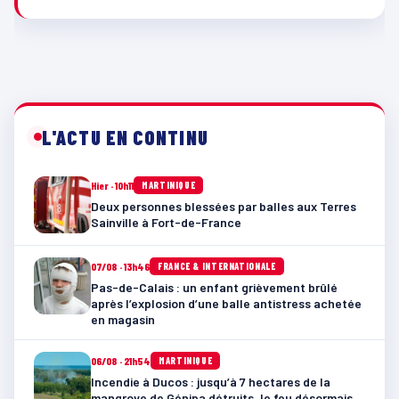
L'ACTU EN CONTINU
Hier · 10h11
MARTINIQUE
Deux personnes blessées par balles aux Terres
Sainville à Fort-de-France
07/08 · 13h46
FRANCE & INTERNATIONALE
Pas-de-Calais : un enfant grièvement brûlé
après l’explosion d’une balle antistress achetée
en magasin
06/08 · 21h54
MARTINIQUE
Incendie à Ducos : jusqu’à 7 hectares de la
mangrove de Génipa détruits, le feu désormais