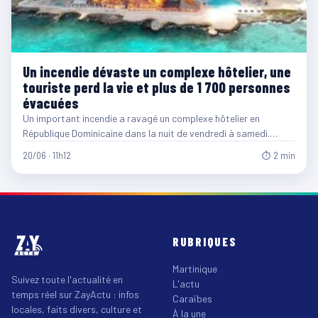
Un incendie dévaste un complexe hôtelier, une
touriste perd la vie et plus de 1 700 personnes
évacuées
Un important incendie a ravagé un complexe hôtelier en
République Dominicaine dans la nuit de vendredi à samedi.…
20/06 · 11h12
⏱ 2 min
RUBRIQUES
Martinique
Suivez toute l'actualité en
L'actu
temps réel sur ZayActu : infos
Caraïbes
locales, faits divers, culture et
À la une