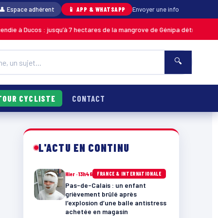
👤 Espace adhérent
📱 APP & WHATSAPP
Envoyer une info
os : jusqu’à 7 hectares de la mangrove de Génipa détruits, le feu désorma
🔍
TOUR CYCLISTE
CONTACT
L'ACTU EN CONTINU
Hier · 13h46
FRANCE & INTERNATIONALE
Pas-de-Calais : un enfant
grièvement brûlé après
l’explosion d’une balle antistress
achetée en magasin