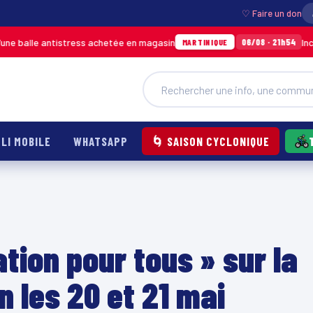
♡ Faire un don
antistress achetée en magasin
Incendie à Duc
06/08 · 21h54
MARTINIQUE
LI MOBILE
WHATSAPP
🌀 SAISON CYCLONIQUE
tion pour tous » sur la
 les 20 et 21 mai