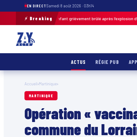
EN DIRECT
Samedi 8 août 2026 · 03h14
⚡ Breaking
s-de-Calais : un enfant grièvement brûlé après l’explosion d’une balle 
ACTUS
RÉGIE PUB
APP
Accueil
›
Martinique
›
MARTINIQUE
Opération « vaccina
commune du Lorrain