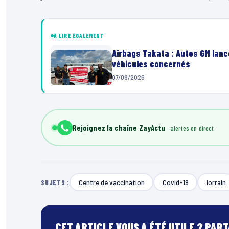
À LIRE ÉGALEMENT
Airbags Takata : Autos GM lanc
véhicules concernés
07/08/2026
Rejoignez la chaîne ZayActu
Centre de vaccination
Covid-19
lorrain
SUJETS :
CET ARTICLE VOUS A ÉTÉ UTILE ? PAR