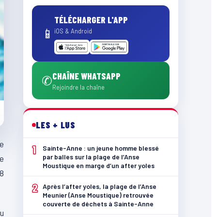
TÉLÉCHARGER L'APP
📱
iOS & Android
CHAÎNE WHATSAPP
✆
Rejoindre la chaîne
LES + LUS
ce
1
Sainte-Anne : un jeune homme blessé
par balles sur la plage de l’Anse
ue
Moustique en marge d’un after yoles
 8
2
Après l’after yoles, la plage de l’Anse
Meunier (Anse Moustique) retrouvée
couverte de déchets à Sainte-Anne
au