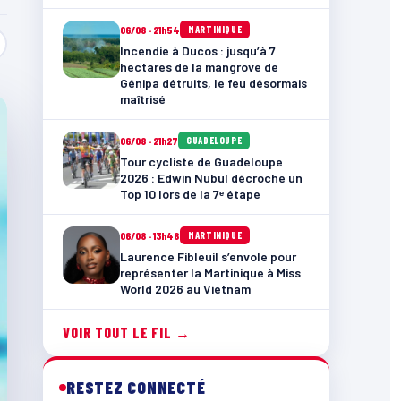
06/08 · 21h54
MARTINIQUE
Incendie à Ducos : jusqu’à 7
hectares de la mangrove de
Génipa détruits, le feu désormais
maîtrisé
06/08 · 21h27
GUADELOUPE
Tour cycliste de Guadeloupe
2026 : Edwin Nubul décroche un
Top 10 lors de la 7ᵉ étape
06/08 · 13h48
MARTINIQUE
Laurence Fibleuil s’envole pour
représenter la Martinique à Miss
World 2026 au Vietnam
VOIR TOUT LE FIL →
RESTEZ CONNECTÉ