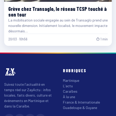
Grève chez Transaglo, le réseau TCSP touché à
son tour
La mobilisation sociale engagée au sein de Transaglo prend une
nouvelle dimension. Initialement localisé, le mouvement impacte
désormais…
20/03 · 10h56
⏱ 1 min
RUBRIQUES
Martinique
Suivez toute l'actualité en
L'actu
temps réel sur ZayActu : infos
Caraïbes
locales, faits divers, culture et
À la une
événements en Martinique et
France & Internationale
dans la Caraïbe.
Guadeloupe & Guyane