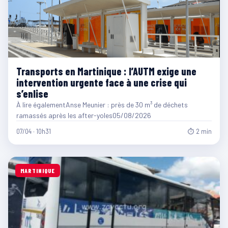
Transports en Martinique : l’AUTM exige une
intervention urgente face à une crise qui
s’enlise
À lire égalementAnse Meunier : près de 30 m³ de déchets
ramassés après les after-yoles05/08/2026
07/04 · 10h31
⏱ 2 min
MARTINIQUE