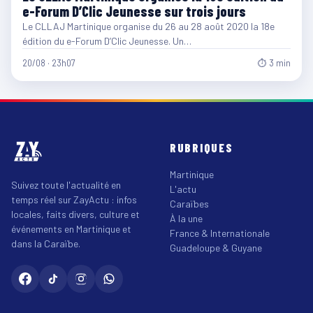
e-Forum D’Clic Jeunesse sur trois jours
Le CLLAJ Martinique organise du 26 au 28 août 2020 la 18e
édition du e-Forum D’Clic Jeunesse. Un…
20/08 · 23h07
⏱ 3 min
RUBRIQUES
Martinique
Suivez toute l'actualité en
L'actu
temps réel sur ZayActu : infos
Caraïbes
locales, faits divers, culture et
À la une
événements en Martinique et
France & Internationale
dans la Caraïbe.
Guadeloupe & Guyane