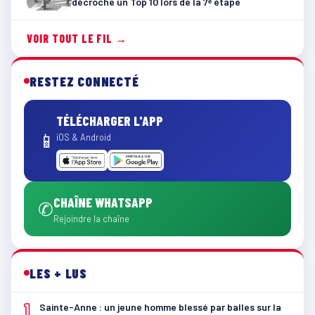
décroche un Top 10 lors de la 7ᵉ étape
VOIR TOUT LE FIL →
RESTEZ CONNECTÉ
TÉLÉCHARGER L'APP
📱
iOS & Android
CHAÎNE WHATSAPP
✆
Rejoindre la chaîne
LES + LUS
1
Sainte-Anne : un jeune homme blessé par balles sur la