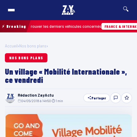
🔍
n pour retrouver les derniers véhicules concernés
⚡ Breaking
FRANCE & INTERNATIONAL
Accueil
›
Nos bons plans
›
NOS BONS PLANS
Un village « Mobilité Internationale »,
ce vendredi
Rédaction ZayActu
Partager
04/05/2018 à 14h50
·
⏱ 1 min