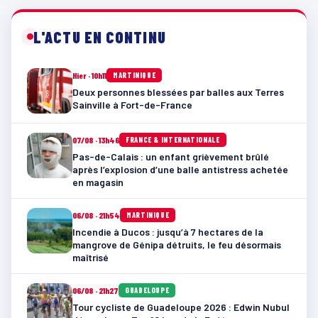
L'ACTU EN CONTINU
Hier · 10h11
MARTINIQUE
Deux personnes blessées par balles aux Terres
Sainville à Fort-de-France
07/08 · 13h46
FRANCE & INTERNATIONALE
Pas-de-Calais : un enfant grièvement brûlé
après l’explosion d’une balle antistress achetée
en magasin
06/08 · 21h54
MARTINIQUE
Incendie à Ducos : jusqu’à 7 hectares de la
mangrove de Génipa détruits, le feu désormais
maîtrisé
06/08 · 21h27
GUADELOUPE
Tour cycliste de Guadeloupe 2026 : Edwin Nubul