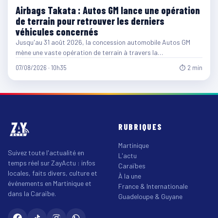
Airbags Takata : Autos GM lance une opération
de terrain pour retrouver les derniers
véhicules concernés
Jusqu'au 31 août 2026, la concession automobile Autos GM
mène une vaste opération de terrain à travers la…
07/08/2026 · 10h35
⏱ 2 min
RUBRIQUES
Martinique
Suivez toute l'actualité en
L'actu
temps réel sur ZayActu : infos
Caraïbes
locales, faits divers, culture et
À la une
événements en Martinique et
France & Internationale
dans la Caraïbe.
Guadeloupe & Guyane