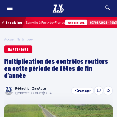
🔍
ux Terres Sainville à Fort-de-France
⚡ Breaking
07/08/2026 · 10h35
Airb
MARTINIQUE
Accueil
›
Martinique
›
MARTINIQUE
Multiplication des contrôles routiers
en cette période de fêtes de fin
d’année
Rédaction ZayActu
Partager
21/12/2019 à 11h47
·
⏱ 2 min