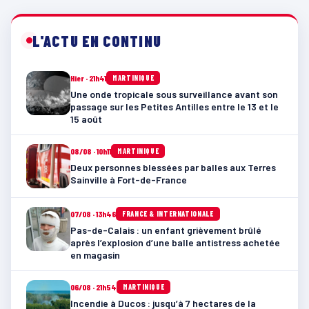
L'ACTU EN CONTINU
Hier · 21h41
MARTINIQUE
Une onde tropicale sous surveillance avant son
passage sur les Petites Antilles entre le 13 et le
15 août
08/08 · 10h11
MARTINIQUE
Deux personnes blessées par balles aux Terres
Sainville à Fort-de-France
07/08 · 13h46
FRANCE & INTERNATIONALE
Pas-de-Calais : un enfant grièvement brûlé
après l’explosion d’une balle antistress achetée
en magasin
06/08 · 21h54
MARTINIQUE
Incendie à Ducos : jusqu’à 7 hectares de la