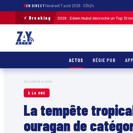
EN DIRECT
Vendredi 7 août 2026 · 03h24
⚡ Breaking
cycliste de Guadeloupe 2026 : Edwin Nubul décroche un Top 10 lors de la 7
ACTUS
RÉGIE PUB
APP
Accueil
›
À la une
›
À LA UNE
La tempête tropica
ouragan de catégor