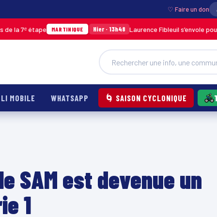
♡ Faire un don
ᵉ étape
Laurence Fibleuil s’envole pour représ
Hier · 13h48
MARTINIQUE
LI MOBILE
WHATSAPP
🌀 SAISON CYCLONIQUE
le SAM est devenue un
ie 1