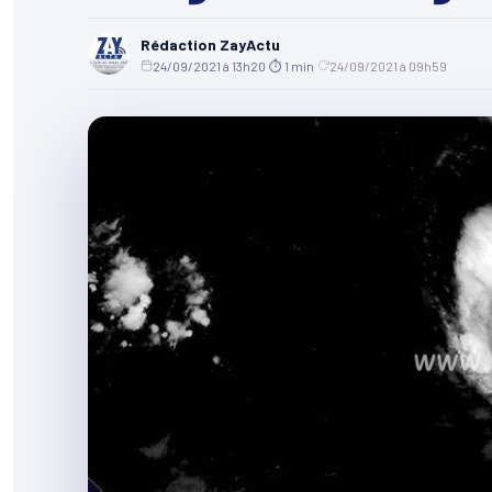
Rédaction ZayActu
24/09/2021 à 13h20
·
⏱ 1 min
·
24/09/2021 à 09h59