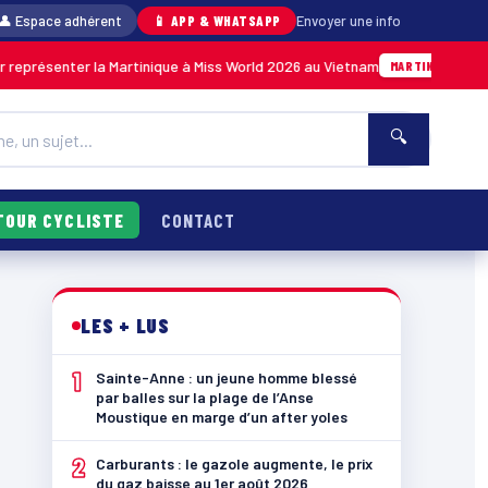
👤 Espace adhérent
📱 APP & WHATSAPP
Envoyer une info
enter la Martinique à Miss World 2026 au Vietnam
05/08 · 1
MARTINIQUE
🔍
TOUR CYCLISTE
CONTACT
LES + LUS
1
Sainte-Anne : un jeune homme blessé
par balles sur la plage de l’Anse
Moustique en marge d’un after yoles
2
Carburants : le gazole augmente, le prix
du gaz baisse au 1er août 2026