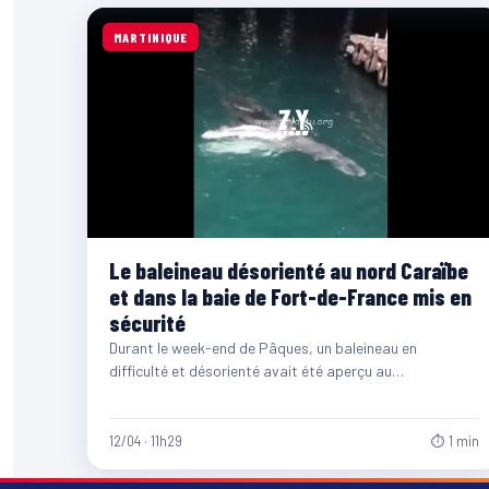
MARTINIQUE
Le baleineau désorienté au nord Caraïbe
et dans la baie de Fort-de-France mis en
sécurité
Durant le week-end de Pâques, un baleineau en
difficulté et désorienté avait été aperçu au
nord Caraïbe. Suite à ça, les services…
12/04 · 11h29
⏱ 1 min