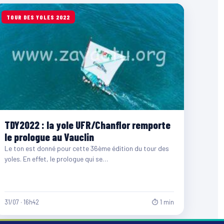
TOUR DES YOLES 2022
TDY2022 : la yole UFR/Chanflor remporte
le prologue au Vauclin
Le ton est donné pour cette 36ème édition du tour des
yoles. En effet, le prologue qui se…
31/07 · 16h42
⏱ 1 min