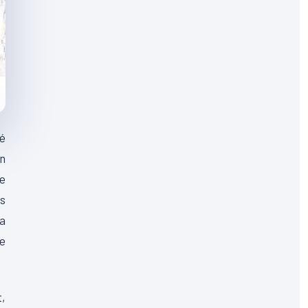
té
on
ce
es
sa
e
t,