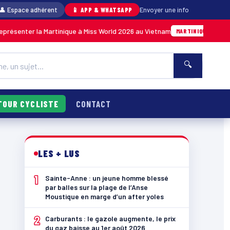
👤 Espace adhérent
📱 APP & WHATSAPP
Envoyer une info
 la Martinique à Miss World 2026 au Vietnam
05/08 · 14h14
MARTINIQUE
🔍
TOUR CYCLISTE
CONTACT
LES + LUS
1
Sainte-Anne : un jeune homme blessé
e
par balles sur la plage de l’Anse
Moustique en marge d’un after yoles
2
Carburants : le gazole augmente, le prix
du gaz baisse au 1er août 2026