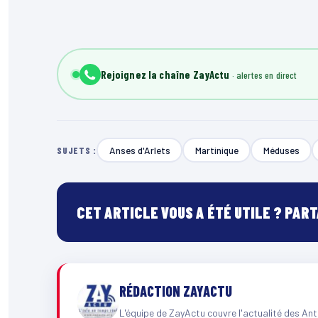
Rejoignez la chaîne ZayActu
Anses d'Arlets
Martinique
Méduses
SUJETS :
CET ARTICLE VOUS A ÉTÉ UTILE ? PAR
RÉDACTION ZAYACTU
L'équipe de ZayActu couvre l'actualité des Ant