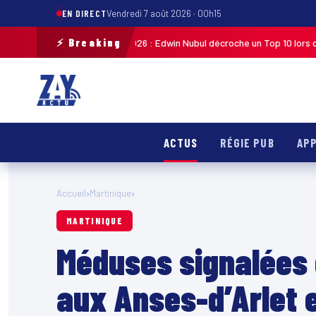
EN DIRECT
Vendredi 7 août 2026 · 00h15
⚡ Breaking
ste de Guadeloupe 2026 : Edwin Nubul décroche un Top 10 lors de la 7ᵉ éta
ACTUS
RÉGIE PUB
APP
Accueil
›
Martinique
›
MARTINIQUE
Méduses signalées 
aux Anses-d’Arlet 