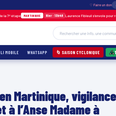
♡ Faire un don
pe
Laurence Fibleuil s’envole pour représenter
Hier · 13h48
MARTINIQUE
LI MOBILE
WHATSAPP
🌀 SAISON CYCLONIQUE
en Martinique, vigilanc
et à l’Anse Madame à