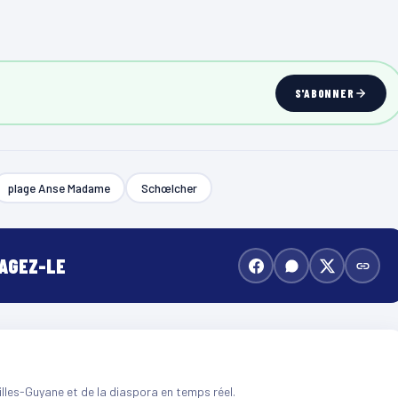
S'ABONNER
plage Anse Madame
Schœlcher
TAGEZ-LE
illes-Guyane et de la diaspora en temps réel.