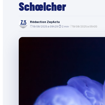
Schœlcher
Rédaction ZayActu
19/08/2025 à 09h29
·
⏱ 2 min
·
19/08/2025 à 05h30