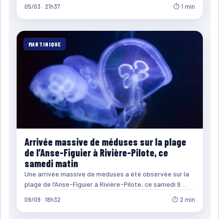
05/03 · 21h37
⏱ 1 min
MARTINIQUE
Arrivée massive de méduses sur la plage
de l’Anse-Figuier à Rivière-Pilote, ce
samedi matin
Une arrivée massive de méduses a été observée sur la
plage de l’Anse-Figuier à Rivière-Pilote, ce samedi 9…
09/09 · 18h32
⏱ 2 min