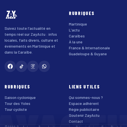
RUBRIQUES
Martinique
Suivez toute l'actualité en
L'actu
temps réel sur ZayActu : infos
Caraïbes
locales, faits divers, culture et
À la une
événements en Martinique et
France & Internationale
dans la Caraïbe.
Guadeloupe & Guyane
RUBRIQUES
LIENS UTILES
Saison cyclonique
Qui sommes-nous ?
Tour des Yoles
Espace adhérent
Tour cycliste
Régie publicitaire
Soutenir ZayActu
Contact
©2026 ZayActu.org. Tous droits réservés. · Site réalisé par
Enjoy Digital