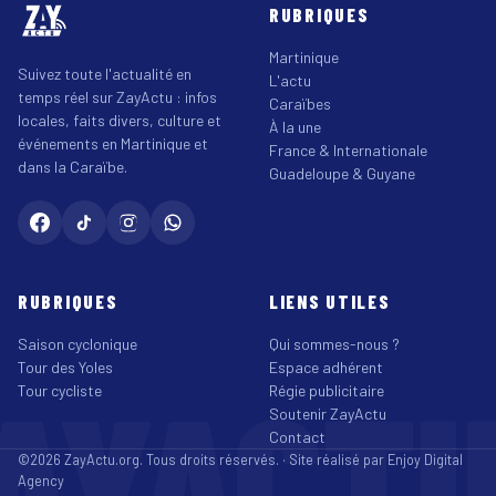
RUBRIQUES
Martinique
Suivez toute l'actualité en
L'actu
temps réel sur ZayActu : infos
Caraïbes
locales, faits divers, culture et
À la une
événements en Martinique et
France & Internationale
dans la Caraïbe.
Guadeloupe & Guyane
RUBRIQUES
LIENS UTILES
Saison cyclonique
Qui sommes-nous ?
Tour des Yoles
Espace adhérent
AYACT
Tour cycliste
Régie publicitaire
Soutenir ZayActu
Contact
©2026 ZayActu.org. Tous droits réservés. · Site réalisé par
Enjoy Digital
Agency