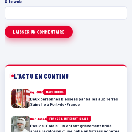
Site web
L'ACTU EN CONTINU
Auj. · 10h11
MARTINIQUE
Deux personnes blessées par balles aux Terres
Sainville à Fort-de-France
Hier · 13h46
FRANCE & INTERNATIONALE
Pas-de-Calais : un enfant grièvement brûlé
après l’explosion d’une balle antistress achetée