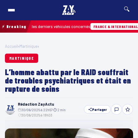
🔍
 retrouver les derniers véhicules concernés
⚡ Breaking
Hie
FRANCE & INTERNATIONALE
Accueil
›
Martinique
›
MARTINIQUE
L’homme abattu par le RAID souffrait
de troubles psychiatriques et était en
rupture de soins
Rédaction ZayActu
Partager
30/06/2025 à 22h57
·
⏱ 2 min
·
30/06/2025 à 19h03