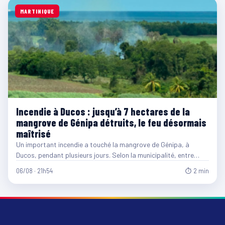
MARTINIQUE
Incendie à Ducos : jusqu’à 7 hectares de la
mangrove de Génipa détruits, le feu désormais
maîtrisé
Un important incendie a touché la mangrove de Génipa, à
Ducos, pendant plusieurs jours. Selon la municipalité, entre…
06/08 · 21h54
⏱ 2 min