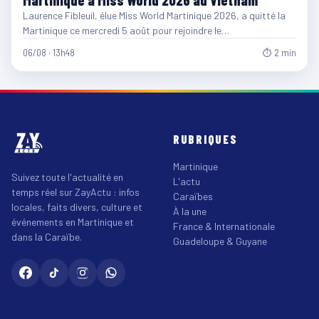
Laurence Fibleuil, élue Miss World Martinique 2026, a quitté la
Martinique ce mercredi 5 août pour rejoindre le…
06/08 · 13h48
⏱ 2 min
RUBRIQUES
Martinique
Suivez toute l'actualité en
L'actu
temps réel sur ZayActu : infos
Caraïbes
locales, faits divers, culture et
À la une
événements en Martinique et
France & Internationale
dans la Caraïbe.
Guadeloupe & Guyane