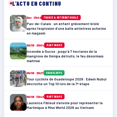
L'ACTU EN CONTINU
Hier · 13h46
FRANCE & INTERNATIONALE
Pas-de-Calais : un enfant grièvement brûlé
après l’explosion d’une balle antistress achetée
en magasin
06/08 · 21h54
MARTINIQUE
Incendie à Ducos : jusqu’à 7 hectares de la
mangrove de Génipa détruits, le feu désormais
maîtrisé
06/08 · 21h27
GUADELOUPE
Tour cycliste de Guadeloupe 2026 : Edwin Nubul
décroche un Top 10 lors de la 7ᵉ étape
06/08 · 13h48
MARTINIQUE
Laurence Fibleuil s’envole pour représenter la
Martinique à Miss World 2026 au Vietnam