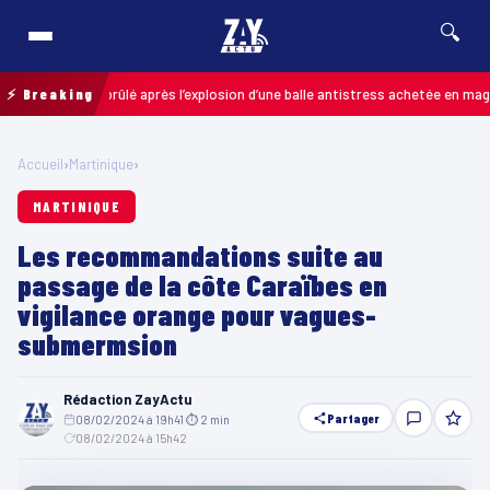
🔍
vement brûlé après l’explosion d’une balle antistress achetée en magasin
⚡ Breaking
MA
Accueil
›
Martinique
›
MARTINIQUE
Les recommandations suite au
passage de la côte Caraïbes en
vigilance orange pour vagues-
submermsion
Rédaction ZayActu
Partager
08/02/2024 à 19h41
·
⏱ 2 min
·
08/02/2024 à 15h42