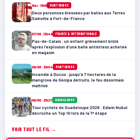
Hier · 10h11
MARTINIQUE
Deux personnes blessées par balles aux Terres
Sainville à Fort-de-France
07/08 · 13h46
FRANCE & INTERNATIONALE
Pas-de-Calais : un enfant grièvement brûlé
après l’explosion d’une balle antistress achetée
en magasin
06/08 · 21h54
MARTINIQUE
Incendie à Ducos : jusqu’à 7 hectares de la
mangrove de Génipa détruits, le feu désormais
maîtrisé
06/08 · 21h27
GUADELOUPE
Tour cycliste de Guadeloupe 2026 : Edwin Nubul
décroche un Top 10 lors de la 7ᵉ étape
VOIR TOUT LE FIL →