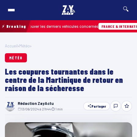
🔍
pour retrouver les derniers véhicules concernés
⚡ Breaking
FRANCE & INTERNATIONALE
Accueil
›
Météo
›
MÉTÉO
Les coupures tournantes dans le
centre de la Martinique de retour en
raison de la sécheresse
Rédaction ZayActu
Partager
13/06/2024 à 21h44
·
⏱ 1 min