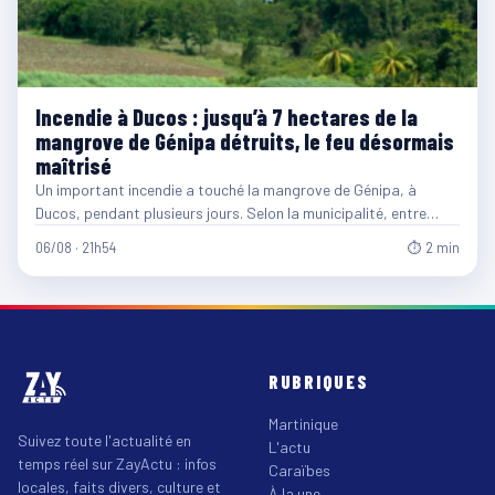
Incendie à Ducos : jusqu’à 7 hectares de la
mangrove de Génipa détruits, le feu désormais
maîtrisé
Un important incendie a touché la mangrove de Génipa, à
Ducos, pendant plusieurs jours. Selon la municipalité, entre…
06/08 · 21h54
⏱ 2 min
RUBRIQUES
Martinique
Suivez toute l'actualité en
L'actu
temps réel sur ZayActu : infos
Caraïbes
locales, faits divers, culture et
À la une