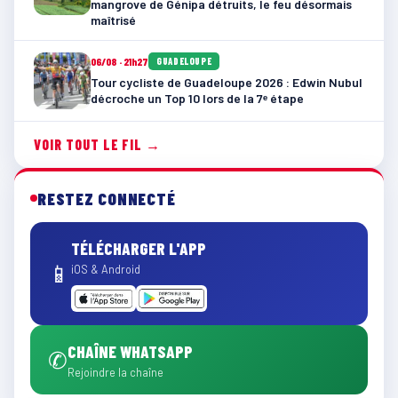
mangrove de Génipa détruits, le feu désormais
maîtrisé
06/08 · 21h27
GUADELOUPE
Tour cycliste de Guadeloupe 2026 : Edwin Nubul
décroche un Top 10 lors de la 7ᵉ étape
VOIR TOUT LE FIL →
RESTEZ CONNECTÉ
TÉLÉCHARGER L'APP
📱
iOS & Android
CHAÎNE WHATSAPP
✆
Rejoindre la chaîne