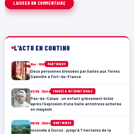
L'ACTU EN CONTINU
Hier · 10h11
MARTINIQUE
Deux personnes blessées par balles aux Terres
Sainville à Fort-de-France
07/08 · 13h46
FRANCE & INTERNATIONALE
Pas-de-Calais : un enfant grièvement brûlé
après l’explosion d’une balle antistress achetée
en magasin
06/08 · 21h54
MARTINIQUE
Incendie à Ducos : jusqu’à 7 hectares de la