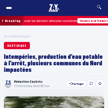
🔍
pour retrouver les derniers véhicules concernés
⚡ Breaking
FRANCE & INTERNATIONALE
Accueil
›
Martinique
›
MARTINIQUE
Intempéries, production d’eau potable
à l’arrêt, plusieurs communes du Nord
impactées
Rédaction ZayActu
Partager
11/02/2026 à 12h32
·
⏱ 1 min