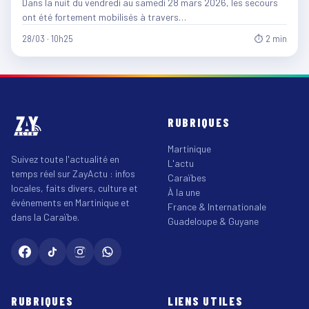
Dans la nuit du vendredi au samedi 28 mars 2026, les secours
ont été fortement mobilisés à travers…
28/03 · 10h25
⏱ 2 min
RUBRIQUES
Martinique
Suivez toute l'actualité en
L'actu
temps réel sur ZayActu : infos
Caraïbes
locales, faits divers, culture et
À la une
événements en Martinique et
France & Internationale
dans la Caraïbe.
Guadeloupe & Guyane
RUBRIQUES
LIENS UTILES