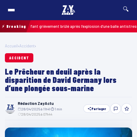
🔍
is : un enfant grièvement brûlé après l’explosion d’une balle antistress ache
⚡ Breaking
Accueil
›
Accident
›
ACCIDENT
Le Prêcheur en deuil après la
disparition de David Germany lors
d’une plongée sous-marine
Rédaction ZayActu
Partager
28/04/2025 à 11h41
·
⏱ 1 min
·
28/04/2025 à 07h44