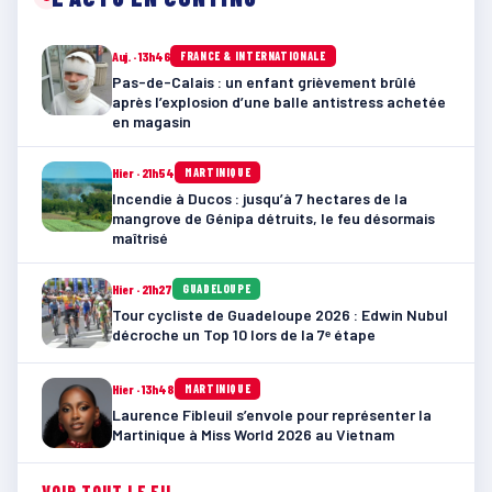
Auj. · 13h46
FRANCE & INTERNATIONALE
Pas-de-Calais : un enfant grièvement brûlé
après l’explosion d’une balle antistress achetée
en magasin
Hier · 21h54
MARTINIQUE
Incendie à Ducos : jusqu’à 7 hectares de la
mangrove de Génipa détruits, le feu désormais
maîtrisé
Hier · 21h27
GUADELOUPE
Tour cycliste de Guadeloupe 2026 : Edwin Nubul
décroche un Top 10 lors de la 7ᵉ étape
Hier · 13h48
MARTINIQUE
Laurence Fibleuil s’envole pour représenter la
Martinique à Miss World 2026 au Vietnam
VOIR TOUT LE FIL →