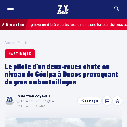
🔍
 un enfant grièvement brûlé après l’explosion d’une balle antistress achetée 
⚡ Breaking
Accueil
›
Martinique
›
MARTINIQUE
Le pilote d’un deux-roues chute au
niveau de Génipa à Ducos provoquant
de gros embouteillages
Rédaction ZayActu
Partager
14/04/2018 à 18h19
·
⏱ 1 min
·
14/04/2018 à 14h25