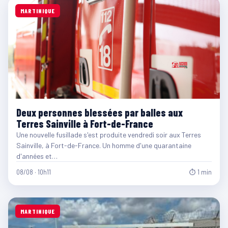
MARTINIQUE
Deux personnes blessées par balles aux
Terres Sainville à Fort-de-France
Une nouvelle fusillade s'est produite vendredi soir aux Terres
Sainville, à Fort-de-France. Un homme d'une quarantaine
d'années et…
08/08 · 10h11
⏱ 1 min
MARTINIQUE