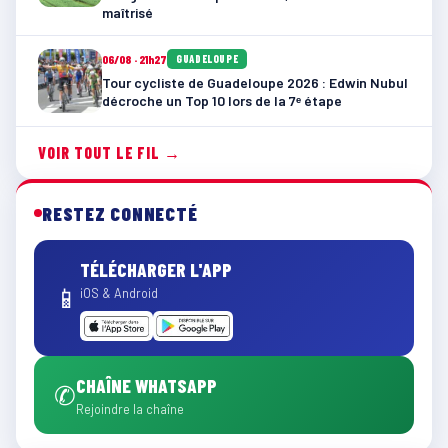
maîtrisé
06/08 · 21h27
GUADELOUPE
Tour cycliste de Guadeloupe 2026 : Edwin Nubul
décroche un Top 10 lors de la 7ᵉ étape
VOIR TOUT LE FIL →
RESTEZ CONNECTÉ
TÉLÉCHARGER L'APP
📱
iOS & Android
CHAÎNE WHATSAPP
✆
Rejoindre la chaîne