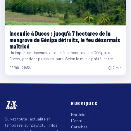
Incendie à Ducos : jusqu’à 7 hectares de la
mangrove de Génipa détruits, le feu désormais
maîtrisé
Un important incendie a touché la mangrove de Génipa, à
Ducos, pendant plusieurs jours. Selon la municipalité, entre…
06/08 · 21h54
⏱ 2 min
RUBRIQUES
Martinique
Suivez toute l'actualité en
L'actu
temps réel sur ZayActu : infos
Caraïbes