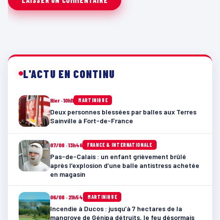
L'ACTU EN CONTINU
Hier · 10h11
MARTINIQUE
Deux personnes blessées par balles aux Terres
Sainville à Fort-de-France
07/08 · 13h46
FRANCE & INTERNATIONALE
Pas-de-Calais : un enfant grièvement brûlé
après l’explosion d’une balle antistress achetée
en magasin
06/08 · 21h54
MARTINIQUE
Incendie à Ducos : jusqu’à 7 hectares de la
mangrove de Génipa détruits, le feu désormais