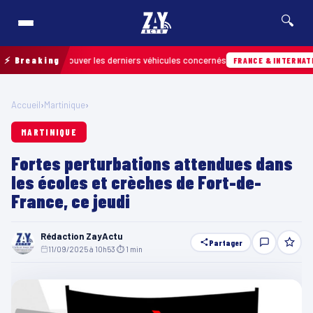
🔍
 pour retrouver les derniers véhicules concernés
⚡ Breaking
FRANCE & INTERNATIONALE
Accueil
›
Martinique
›
MARTINIQUE
Fortes perturbations attendues dans
les écoles et crèches de Fort-de-
France, ce jeudi
Rédaction ZayActu
Partager
11/09/2025 à 10h53
·
⏱ 1 min