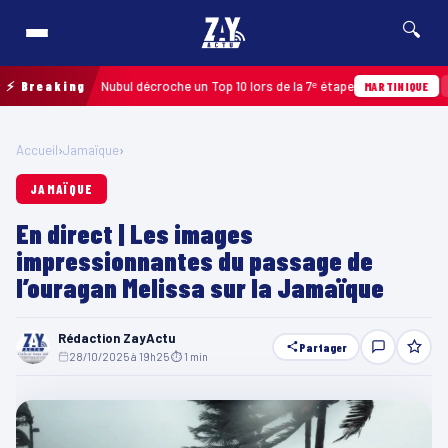
🔍
26 : Edwin Nubul décroche un Top 10 lors de la 7ᵉ étape
⚡ Breaking
Hier ·
MARTINIQUE
Accueil
›
Jamaïque
›
JAMAÏQUE
En direct | Les images
impressionnantes du passage de
l’ouragan Melissa sur la Jamaïque
Rédaction ZayActu
Partager
28/10/2025 à 19h25
·
⏱ 1 min