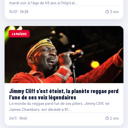
mardi soir à l'âge de 49 ans à l'hôpital…
15/07 · 11h38
⏱ 3 min
JAMAÏQUE
Jimmy Cliff s’est éteint, la planète reggae perd
l’une de ses voix légendaires
Le monde du reggae perd l’un de ses piliers. Jimmy Cliff, né
James Chambers, est décédé à 81…
24/11 · 11h40
⏱ 2 min