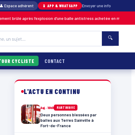
👤 Espace adhérent
📱 APP & WHATSAPP
Envoyer une info
après l’explosion d’une balle antistress achetée en magasin
MARTINIQUE
🔍
TOUR CYCLISTE
CONTACT
L'ACTU EN CONTINU
Auj. · 10h11
MARTINIQUE
Deux personnes blessées par
balles aux Terres Sainville à
Fort-de-France