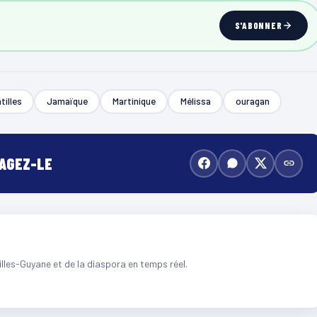
S'ABONNER
tilles
Jamaïque
Martinique
Mélissa
ouragan
TAGEZ-LE
illes-Guyane et de la diaspora en temps réel.