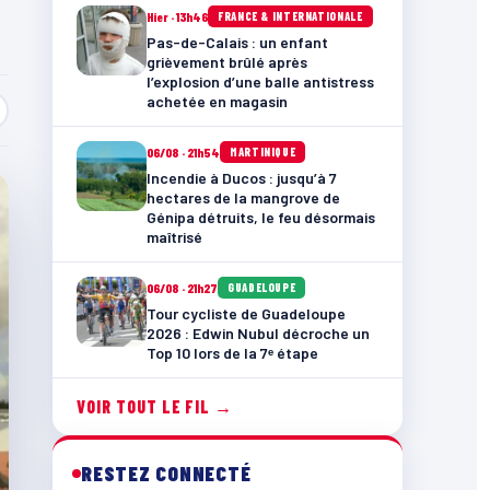
Hier · 13h46
FRANCE & INTERNATIONALE
Pas-de-Calais : un enfant
grièvement brûlé après
l’explosion d’une balle antistress
achetée en magasin
06/08 · 21h54
MARTINIQUE
Incendie à Ducos : jusqu’à 7
hectares de la mangrove de
Génipa détruits, le feu désormais
maîtrisé
06/08 · 21h27
GUADELOUPE
Tour cycliste de Guadeloupe
2026 : Edwin Nubul décroche un
Top 10 lors de la 7ᵉ étape
VOIR TOUT LE FIL →
RESTEZ CONNECTÉ