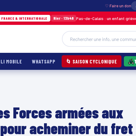
♡ Faire un don
Pas-de-Calais : un enfant grièvement brûlé 
Hier · 13h46
TERNATIONALE
LI MOBILE
WHATSAPP
🌀 SAISON CYCLONIQUE
les Forces armées aux
 pour acheminer du fret