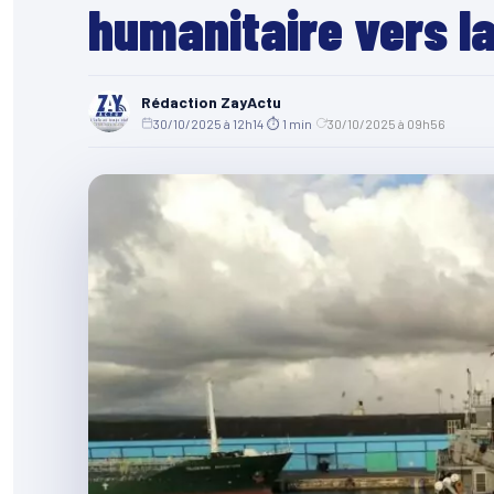
humanitaire vers l
Rédaction ZayActu
30/10/2025 à 12h14
·
⏱ 1 min
·
30/10/2025 à 09h56