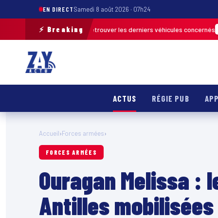
EN DIRECT
Samedi 8 août 2026 · 07h24
⚡ Breaking
 de terrain pour retrouver les derniers véhicules concernés
FRANCE & IN
ACTUS
RÉGIE PUB
APP
Accueil
›
Forces armées
›
FORCES ARMÉES
Ouragan Melissa : 
Antilles mobilisées