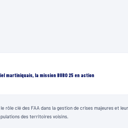
el martiniquais, la mission BUBO 25 en action
 le rôle clé des FAA dans la gestion de crises majeures et leu
ulations des territoires voisins.