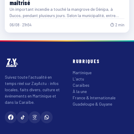
maîtrisé
Un important incendie a touché la mangrove de Génipa, à
Ducos, pendant plusieurs jours. Selon la municipalité, entre…
06/08 · 21h54
⏱ 2 min
RUBRIQUES
Martinique
Suivez toute l'actualité en
L'actu
temps réel sur ZayActu : infos
Caraïbes
locales, faits divers, culture et
À la une
événements en Martinique et
France & Internationale
dans la Caraïbe.
Guadeloupe & Guyane