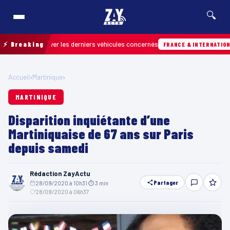
🔍
 retrouver les derniers véhicules concernés
⚡ Breaking
0
FRANCE & INTERNATIONALE
Accueil
›
Martinique
›
MARTINIQUE
Disparition inquiétante d’une
Martiniquaise de 67 ans sur Paris
depuis samedi
Rédaction ZayActu
Partager
28/09/2020 à 10h31
·
⏱ 3 min
·
28/09/2020 à 06h37