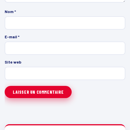
Nom
*
E-mail
*
Site web