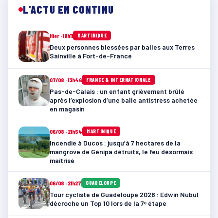
L'ACTU EN CONTINU
Hier · 10h11
MARTINIQUE
Deux personnes blessées par balles aux Terres
Sainville à Fort-de-France
07/08 · 13h46
FRANCE & INTERNATIONALE
Pas-de-Calais : un enfant grièvement brûlé
après l’explosion d’une balle antistress achetée
en magasin
06/08 · 21h54
MARTINIQUE
Incendie à Ducos : jusqu’à 7 hectares de la
mangrove de Génipa détruits, le feu désormais
maîtrisé
06/08 · 21h27
GUADELOUPE
Tour cycliste de Guadeloupe 2026 : Edwin Nubul
décroche un Top 10 lors de la 7ᵉ étape