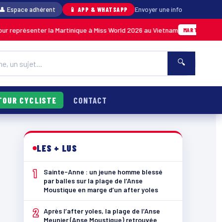
👤 Espace adhérent
📱 APP & WHATSAPP
Envoyer une info
er la Martinique à Miss World 2026 au Vietnam
05/08 · 14h1
MARTINIQUE
🔍
TOUR CYCLISTE
CONTACT
LES + LUS
1
Sainte-Anne : un jeune homme blessé
par balles sur la plage de l’Anse
Moustique en marge d’un after yoles
2
Après l’after yoles, la plage de l’Anse
Meunier (Anse Moustique) retrouvée