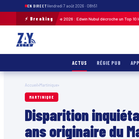
EN DIRECT
Vendredi 7 août 2026 · 08h51
⚡ Breaking
liste de Guadeloupe 2026 : Edwin Nubul décroche un Top 10 lors de la 7ᵉ 
ACTUS
RÉGIE PUB
APP
Accueil
›
Martinique
›
MARTINIQUE
Disparition inquié
ans originaire du M