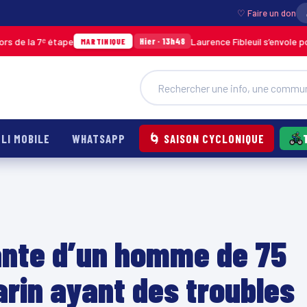
♡ Faire un don
étape
Laurence Fibleuil s’envole pour représent
Hier · 13h48
MARTINIQUE
LI MOBILE
WHATSAPP
🌀 SAISON CYCLONIQUE
tante d’un homme de 75
arin ayant des troubles