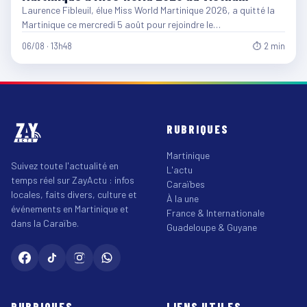
Laurence Fibleuil, élue Miss World Martinique 2026, a quitté la
Martinique ce mercredi 5 août pour rejoindre le…
06/08 · 13h48
⏱ 2 min
RUBRIQUES
Martinique
Suivez toute l'actualité en
L'actu
temps réel sur ZayActu : infos
Caraïbes
locales, faits divers, culture et
À la une
événements en Martinique et
France & Internationale
dans la Caraïbe.
Guadeloupe & Guyane
RUBRIQUES
LIENS UTILES