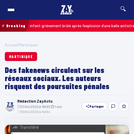
🔍
alais : un enfant grièvement brûlé après l’explosion d’une balle antistress a
⚡ Breaking
Accueil
›
Martinique
›
MARTINIQUE
Des fakenews circulent sur les
réseaux sociaux. Les auteurs
risquent des poursuites pénales
Rédaction ZayActu
Partager
01/04/2020 à 18h33
·
⏱ 1 min
·
01/04/2020 à 14h34