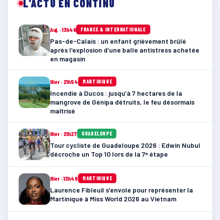
L'ACTU EN CONTINU
Auj. · 13h46
FRANCE & INTERNATIONALE
Pas-de-Calais : un enfant grièvement brûlé
après l’explosion d’une balle antistress achetée
en magasin
Hier · 21h54
MARTINIQUE
Incendie à Ducos : jusqu’à 7 hectares de la
mangrove de Génipa détruits, le feu désormais
maîtrisé
Hier · 21h27
GUADELOUPE
Tour cycliste de Guadeloupe 2026 : Edwin Nubul
décroche un Top 10 lors de la 7ᵉ étape
Hier · 13h48
MARTINIQUE
Laurence Fibleuil s’envole pour représenter la
Martinique à Miss World 2026 au Vietnam