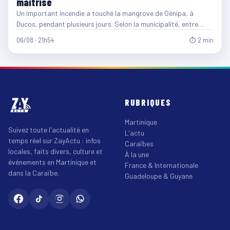
maîtrisé
Un important incendie a touché la mangrove de Génipa, à
Ducos, pendant plusieurs jours. Selon la municipalité, entre…
06/08 · 21h54
⏱ 2 min
RUBRIQUES
Martinique
Suivez toute l'actualité en
L'actu
temps réel sur ZayActu : infos
Caraïbes
locales, faits divers, culture et
À la une
événements en Martinique et
France & Internationale
dans la Caraïbe.
Guadeloupe & Guyane