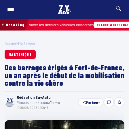
🔍
 pour retrouver les derniers véhicules concernés
⚡ Breaking
FRANCE & INTERNATIONALE
Accueil
›
Martinique
›
MARTINIQUE
Des barrages érigés à Fort-de-France,
un an après le début de la mobilisation
contre la vie chère
Rédaction ZayActu
Partager
01/09/2025 à 10h06
·
⏱ 1 min
·
01/09/2025 à 10h43