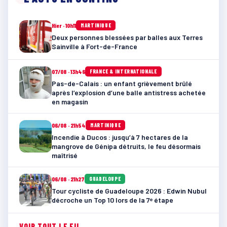
Hier · 10h11
MARTINIQUE
Deux personnes blessées par balles aux Terres
Sainville à Fort-de-France
07/08 · 13h46
FRANCE & INTERNATIONALE
Pas-de-Calais : un enfant grièvement brûlé
après l’explosion d’une balle antistress achetée
en magasin
06/08 · 21h54
MARTINIQUE
Incendie à Ducos : jusqu’à 7 hectares de la
mangrove de Génipa détruits, le feu désormais
maîtrisé
06/08 · 21h27
GUADELOUPE
Tour cycliste de Guadeloupe 2026 : Edwin Nubul
décroche un Top 10 lors de la 7ᵉ étape
VOIR TOUT LE FIL →