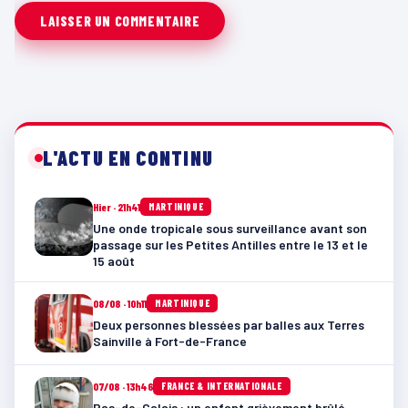
L'ACTU EN CONTINU
Hier · 21h41
MARTINIQUE
Une onde tropicale sous surveillance avant son
passage sur les Petites Antilles entre le 13 et le
15 août
08/08 · 10h11
MARTINIQUE
Deux personnes blessées par balles aux Terres
Sainville à Fort-de-France
07/08 · 13h46
FRANCE & INTERNATIONALE
Pas-de-Calais : un enfant grièvement brûlé