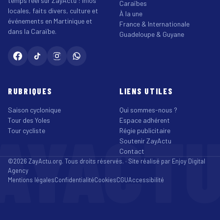
temps réel sur ZayActu : infos
Caraïbes
locales, faits divers, culture et
À la une
événements en Martinique et
France & Internationale
dans la Caraïbe.
Guadeloupe & Guyane
RUBRIQUES
LIENS UTILES
Saison cyclonique
Qui sommes-nous ?
Tour des Yoles
Espace adhérent
AYACT
Tour cycliste
Régie publicitaire
Soutenir ZayActu
Contact
©2026 ZayActu.org. Tous droits réservés. · Site réalisé par
Enjoy Digital
Agency
Mentions légales
Confidentialité
Cookies
CGU
Accessibilité