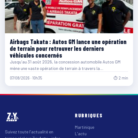
Airbags Takata : Autos GM lance une opération
de terrain pour retrouver les derniers
véhicules concernés
Jusqu'au 31 août 2026, la concession automobile Autos GM
mène une vaste opération de terrain à travers la…
07/08/2026 · 10h35
⏱ 2 min
RUBRIQUES
Martinique
Suivez toute l'actualité en
L'actu