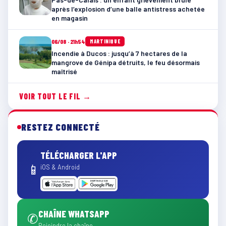
après l’explosion d’une balle antistress achetée
en magasin
06/08 · 21h54
MARTINIQUE
Incendie à Ducos : jusqu’à 7 hectares de la
mangrove de Génipa détruits, le feu désormais
maîtrisé
VOIR TOUT LE FIL →
RESTEZ CONNECTÉ
TÉLÉCHARGER L'APP
📱
iOS & Android
CHAÎNE WHATSAPP
✆
Rejoindre la chaîne