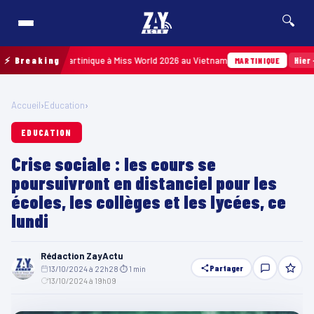
🔍
ésenter la Martinique à Miss World 2026 au Vietnam
⚡ Breaking
Hier · 14h1
MARTINIQUE
Accueil
›
Education
›
EDUCATION
Crise sociale : les cours se
poursuivront en distanciel pour les
écoles, les collèges et les lycées, ce
lundi
Rédaction ZayActu
Partager
13/10/2024 à 22h28
·
⏱ 1 min
·
13/10/2024 à 19h09