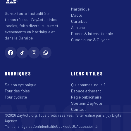
Martinique
Suivez toute l'actualité en
L'actu
temps réel sur ZayActu : infos
Caraïbes
locales, faits divers, culture et
À la une
événements en Martinique et
France & Internationale
dans la Caraïbe.
Guadeloupe & Guyane
RUBRIQUES
LIENS UTILES
Saison cyclonique
Qui sommes-nous ?
Tour des Yoles
Espace adhérent
AYACT
Tour cycliste
Régie publicitaire
Soutenir ZayActu
Contact
©2026 ZayActu.org. Tous droits réservés. · Site réalisé par
Enjoy Digital
Agency
Mentions légales
Confidentialité
Cookies
CGU
Accessibilité