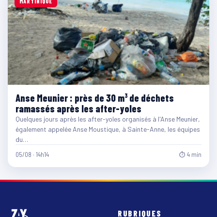
MARTINIQUE
Anse Meunier : près de 30 m³ de déchets
ramassés après les after-yoles
Quelques jours après les after-yoles organisés à l'Anse Meunier,
également appelée Anse Moustique, à Sainte-Anne, les équipes
du…
05/08 · 14h14
⏱ 4 min
RUBRIQUES