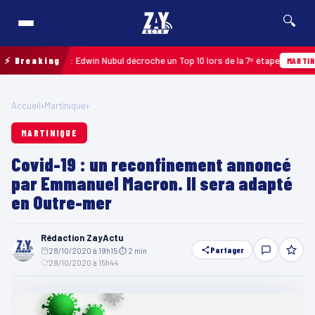
🔍
loupe 2026 : Edwin Nubul décroche un Top 10 lors de la 7ᵉ étape
⚡ Breaking
MARTINIQUE
Accueil
›
Martinique
›
MARTINIQUE
Covid-19 : un reconfinement annoncé
par Emmanuel Macron. Il sera adapté
en Outre-mer
Rédaction ZayActu
Partager
28/10/2020 à 19h15
·
⏱ 2 min
·
28/10/2020 à 15h44