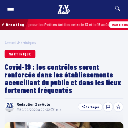
🔍
n passage sur les Petites Antilles entre le 13 et le 15 août
⚡ Breaking
08
MARTINIQUE
Accueil
›
Martinique
›
MARTINIQUE
Covid-19 : les contrôles seront
renforcés dans les établissements
accueillant du public et dans les lieux
fortement fréquentés
Rédaction ZayActu
Partager
30/09/2020 à 22h32
·
⏱ 1 min