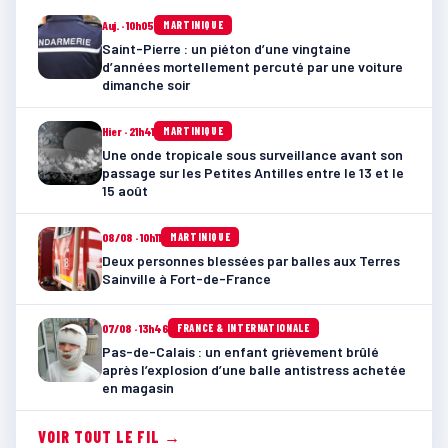
Auj. · 10h05
MARTINIQUE
Saint-Pierre : un piéton d’une vingtaine
d’années mortellement percuté par une voiture
dimanche soir
Hier · 21h41
MARTINIQUE
Une onde tropicale sous surveillance avant son
passage sur les Petites Antilles entre le 13 et le
15 août
08/08 · 10h11
MARTINIQUE
Deux personnes blessées par balles aux Terres
Sainville à Fort-de-France
07/08 · 13h46
FRANCE & INTERNATIONALE
Pas-de-Calais : un enfant grièvement brûlé
après l’explosion d’une balle antistress achetée
en magasin
VOIR TOUT LE FIL →