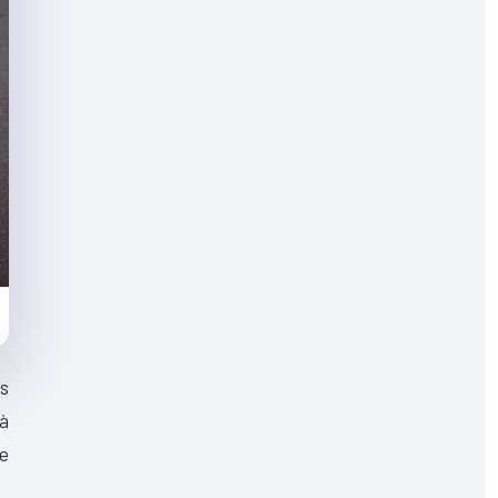
es
 à
de