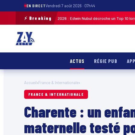
EN DIRECT
Vendredi 7 août 2026 · 07h44
⚡ Breaking
ycliste de Guadeloupe 2026 : Edwin Nubul décroche un Top 10 lors de la 7ᵉ
ACTUS
RÉGIE PUB
APP
Accueil
›
France & Internationale
›
FRANCE & INTERNATIONALE
Charente : un enfan
maternelle testé po