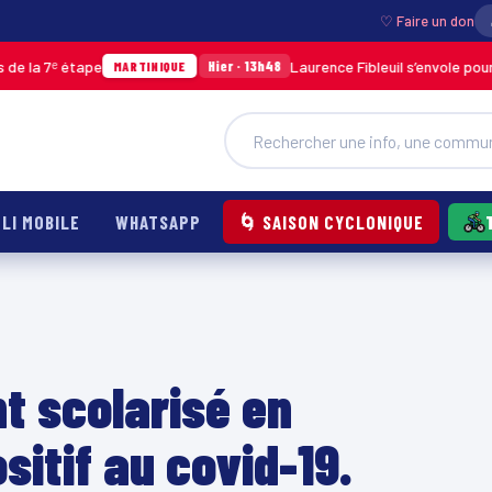
♡ Faire un don
 étape
Laurence Fibleuil s’envole pour représe
Hier · 13h48
MARTINIQUE
LI MOBILE
WHATSAPP
🌀 SAISON CYCLONIQUE
t scolarisé en
sitif au covid-19.