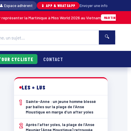
👤 Espace adhérent
📱 APP & WHATSAPP
Envoyer une info
nter la Martinique à Miss World 2026 au Vietnam
05/08 · 14
MARTINIQUE
🔍
TOUR CYCLISTE
CONTACT
LES + LUS
1
Sainte-Anne : un jeune homme blessé
par balles sur la plage de l’Anse
Moustique en marge d’un after yoles
2
Après l’after yoles, la plage de l’Anse
Meunier (Anse Moustique) retrouvée