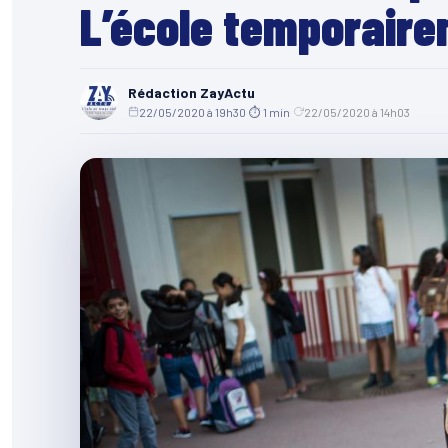
L’école temporair
Rédaction ZayActu
22/05/2020 à 19h30
·
⏱ 1 min
·
22/05/2020 à 14h03