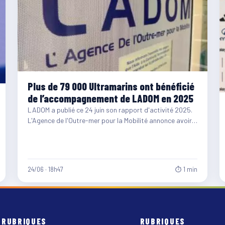
Plus de 79 000 Ultramarins ont bénéficié
de l’accompagnement de LADOM en 2025
LADOM a publié ce 24 juin son rapport d'activité 2025.
L'Agence de l'Outre-mer pour la Mobilité annonce avoir…
24/06 · 18h47
⏱ 1 min
RUBRIQUES
RUBRIQUES