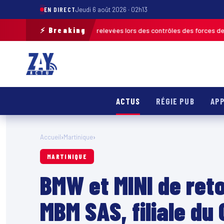
EN DIRECT
Jeudi 6 août 2026 · 02h13
⚡ Breaking
de 120 infractions relevées lors des contrôles des forces de l’ordre
MAR
ACTUS
RÉGIE PUB
APP
Accueil
›
Martinique
›
MARTINIQUE
BMW et MINI de ret
MBM SAS, filiale du