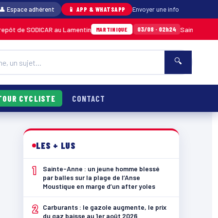
👤 Espace adhérent
📱 APP & WHATSAPP
Envoyer une info
DICAR au Lamentin
Sainte-Anne : un jeune h
03/08 · 02h24
MARTINIQUE
🔍
TOUR CYCLISTE
CONTACT
LES + LUS
1
Sainte-Anne : un jeune homme blessé
par balles sur la plage de l’Anse
Moustique en marge d’un after yoles
2
Carburants : le gazole augmente, le prix
du gaz baisse au 1er août 2026