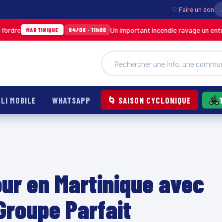
♡ Faire un don
Un important incendie ravage un entrepôt de SO
04/08 · 11h06
TINIQUE
LI MOBILE
WHATSAPP
🌀 SAISON CYCLONIQUE
our en Martinique avec
 Groupe Parfait