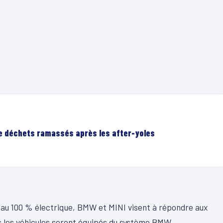
de déchets ramassés après les after-yoles
e au 100 % électrique, BMW et MINI visent à répondre aux
s les véhicules seront équipés du système BMW