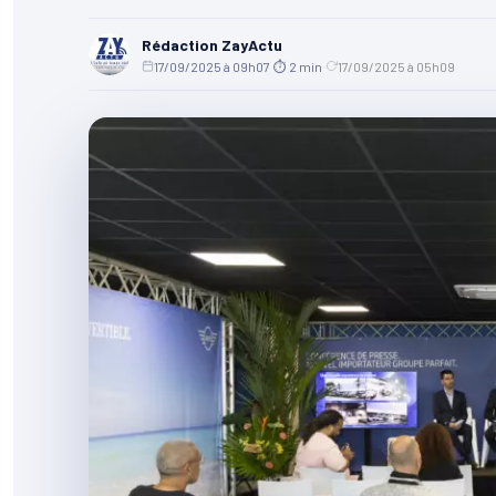
Rédaction ZayActu
17/09/2025 à 09h07
·
⏱ 2 min
·
17/09/2025 à 05h09