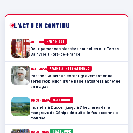
L'ACTU EN CONTINU
Auj. · 10h11
MARTINIQUE
Deux personnes blessées par balles aux Terres
Sainville à Fort-de-France
Hier · 13h46
FRANCE & INTERNATIONALE
Pas-de-Calais : un enfant grièvement brûlé
après l’explosion d’une balle antistress achetée
en magasin
06/08 · 21h54
MARTINIQUE
Incendie à Ducos : jusqu’à 7 hectares de la
mangrove de Génipa détruits, le feu désormais
maîtrisé
06/08 · 21h27
GUADELOUPE