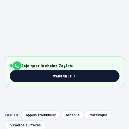
Rejoignez la chaîne ZayActu
S'ABONNER
appels frauduleux
arnaque
Martinique
SUJETS :
numéros surtaxés