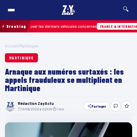
🔍
pour retrouver les derniers véhicules concernés
⚡ Breaking
FRANCE & INTERNATIONALE
Accueil
›
Martinique
›
MARTINIQUE
Arnaque aux numéros surtaxés : les
appels frauduleux se multiplient en
Martinique
Rédaction ZayActu
Partager
13/06/2020 à 02h30
·
⏱ 1 min