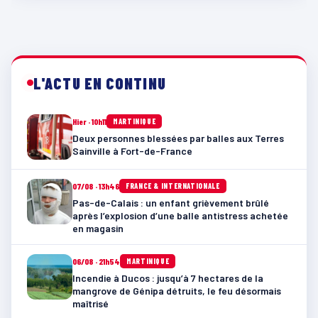
L'ACTU EN CONTINU
Hier · 10h11
MARTINIQUE
Deux personnes blessées par balles aux Terres
Sainville à Fort-de-France
07/08 · 13h46
FRANCE & INTERNATIONALE
Pas-de-Calais : un enfant grièvement brûlé
après l’explosion d’une balle antistress achetée
en magasin
06/08 · 21h54
MARTINIQUE
Incendie à Ducos : jusqu’à 7 hectares de la
mangrove de Génipa détruits, le feu désormais
maîtrisé