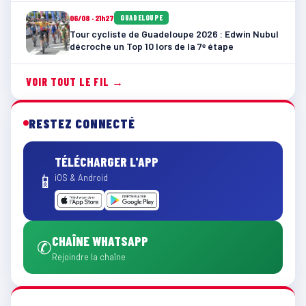
06/08 · 21h27
GUADELOUPE
Tour cycliste de Guadeloupe 2026 : Edwin Nubul
décroche un Top 10 lors de la 7ᵉ étape
VOIR TOUT LE FIL →
RESTEZ CONNECTÉ
TÉLÉCHARGER L'APP
📱
iOS & Android
CHAÎNE WHATSAPP
✆
Rejoindre la chaîne