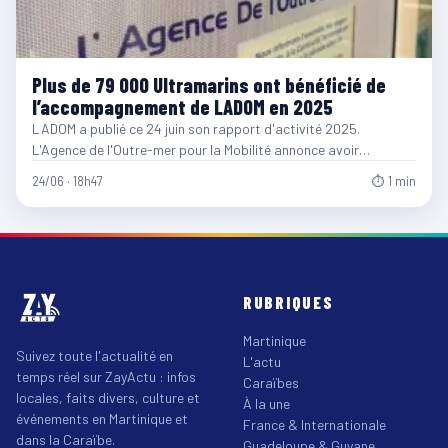
Plus de 79 000 Ultramarins ont bénéficié de
l’accompagnement de LADOM en 2025
LADOM a publié ce 24 juin son rapport d'activité 2025.
L'Agence de l'Outre-mer pour la Mobilité annonce avoir…
24/06 · 18h47
⏱ 1 min
RUBRIQUES
Martinique
Suivez toute l'actualité en
L'actu
temps réel sur ZayActu : infos
Caraïbes
locales, faits divers, culture et
À la une
événements en Martinique et
France & Internationale
dans la Caraïbe.
Guadeloupe & Guyane