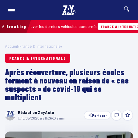
🔍
pour retrouver les derniers véhicules concernés
⚡ Breaking
FRANCE & INTERNATIONALE
Accueil
›
France & Internationale
›
FRANCE & INTERNATIONALE
Après réouverture, plusieurs écoles
ferment à nouveau en raison de « cas
suspects » de covid-19 qui se
multiplient
Rédaction ZayActu
Partager
15/05/2020 à 21h26
·
⏱ 2 min