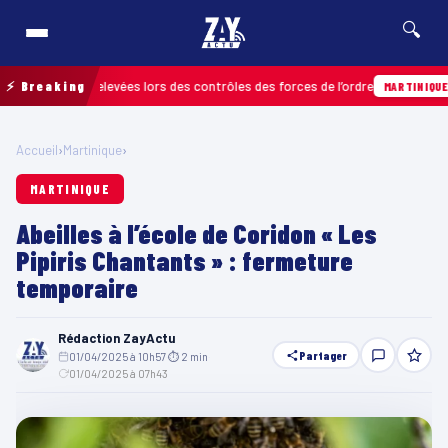
🔍
fractions relevées lors des contrôles des forces de l’ordre
⚡ Breaking
04
MARTINIQUE
Accueil
›
Martinique
›
MARTINIQUE
Abeilles à l’école de Coridon « Les
Pipiris Chantants » : fermeture
temporaire
Rédaction ZayActu
Partager
01/04/2025 à 10h57
·
⏱ 2 min
·
01/04/2025 à 07h43