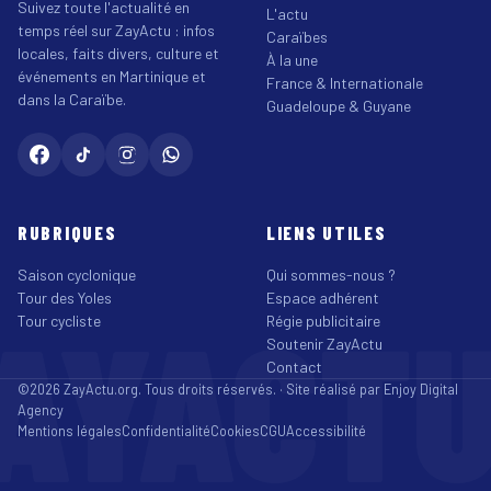
Suivez toute l'actualité en
L'actu
temps réel sur ZayActu : infos
Caraïbes
locales, faits divers, culture et
À la une
événements en Martinique et
France & Internationale
dans la Caraïbe.
Guadeloupe & Guyane
RUBRIQUES
LIENS UTILES
Saison cyclonique
Qui sommes-nous ?
Tour des Yoles
Espace adhérent
AYACT
Tour cycliste
Régie publicitaire
Soutenir ZayActu
Contact
©2026 ZayActu.org. Tous droits réservés. · Site réalisé par
Enjoy Digital
Agency
Mentions légales
Confidentialité
Cookies
CGU
Accessibilité