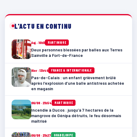
L'ACTU EN CONTINU
Auj. · 10h11
MARTINIQUE
Deux personnes blessées par balles aux Terres
Sainville à Fort-de-France
Hier · 13h46
FRANCE & INTERNATIONALE
Pas-de-Calais : un enfant grièvement brûlé
après l’explosion d’une balle antistress achetée
en magasin
06/08 · 21h54
MARTINIQUE
Incendie à Ducos : jusqu’à 7 hectares de la
mangrove de Génipa détruits, le feu désormais
maîtrisé
06/08 · 21h27
GUADELOUPE