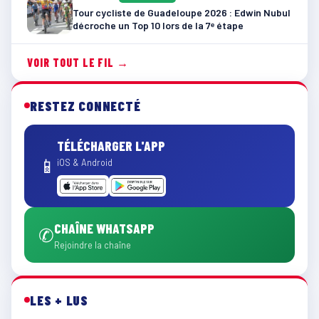
Tour cycliste de Guadeloupe 2026 : Edwin Nubul
décroche un Top 10 lors de la 7ᵉ étape
VOIR TOUT LE FIL →
RESTEZ CONNECTÉ
TÉLÉCHARGER L'APP
📱
iOS & Android
CHAÎNE WHATSAPP
✆
Rejoindre la chaîne
LES + LUS