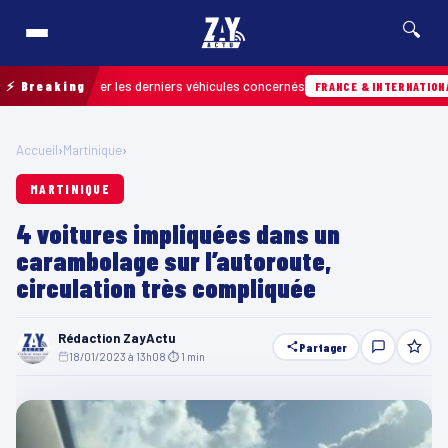
🔍
ur retrouver les derniers véhicules concernés
⚡ Breaking
FRANCE & INTERNATIONALE
Accueil
›
Martinique
›
MARTINIQUE
4 voitures impliquées dans un
carambolage sur l’autoroute,
circulation très compliquée
Rédaction ZayActu
Partager
18/01/2023 à 13h08
·
⏱ 1 min