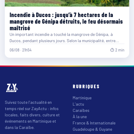
Incendie à Ducos : jusqu’à 7 hectares de la
mangrove de Génipa détruits, le feu désormais
maîtrisé
Un important incendie a touché la mangrove de Génipa, à
Ducos, pendant plusieurs jours. Selon la municipalité, entre…
06/08 · 21h54
⏱ 2 min
RUBRIQUES
Martinique
Suivez toute l'actualité en
L'actu
temps réel sur ZayActu : infos
Caraïbes
locales, faits divers, culture et
À la une
événements en Martinique et
France & Internationale
dans la Caraïbe.
Guadeloupe & Guyane