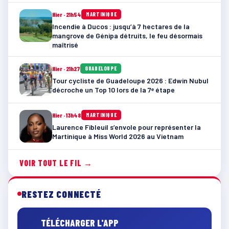
Hier · 21h54
MARTINIQUE
Incendie à Ducos : jusqu’à 7 hectares de la
mangrove de Génipa détruits, le feu désormais
maîtrisé
Hier · 21h27
GUADELOUPE
Tour cycliste de Guadeloupe 2026 : Edwin Nubul
décroche un Top 10 lors de la 7ᵉ étape
Hier · 13h48
MARTINIQUE
Laurence Fibleuil s’envole pour représenter la
Martinique à Miss World 2026 au Vietnam
VOIR TOUT LE FIL →
RESTEZ CONNECTÉ
TÉLÉCHARGER L'APP