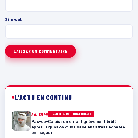
Site web
L'ACTU EN CONTINU
Auj. · 13h46
FRANCE & INTERNATIONALE
Pas-de-Calais : un enfant grièvement brûlé
après l’explosion d’une balle antistress achetée
en magasin