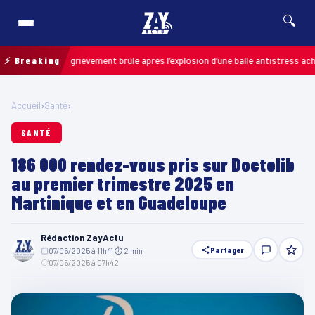
🔍
un enfant grièvement brûlé après l’explosion d’une balle antistress achetée 
⚡ Breaking
Accueil
›
Santé
›
SANTÉ
186 000 rendez-vous pris sur Doctolib
au premier trimestre 2025 en
Martinique et en Guadeloupe
Rédaction ZayActu
Partager
07/05/2025 à 11h41
·
⏱ 2 min
·
07/05/2025 à 07h42