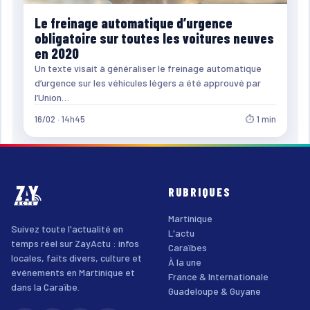
Le freinage automatique d’urgence
obligatoire sur toutes les voitures neuves
en 2020
Un texte visait à généraliser le freinage automatique
d’urgence sur les véhicules légers a été approuvé par
l’Union…
16/02 · 14h45
⏱ 1 min
RUBRIQUES
Martinique
Suivez toute l'actualité en
L'actu
temps réel sur ZayActu : infos
Caraïbes
locales, faits divers, culture et
À la une
événements en Martinique et
France & Internationale
dans la Caraïbe.
Guadeloupe & Guyane