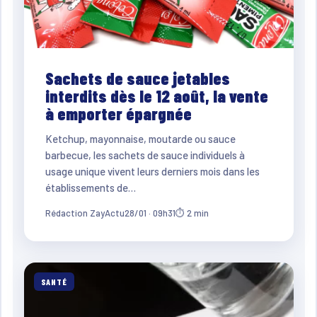
Sachets de sauce jetables
interdits dès le 12 août, la vente
à emporter épargnée
Ketchup, mayonnaise, moutarde ou sauce
barbecue, les sachets de sauce individuels à
usage unique vivent leurs derniers mois dans les
établissements de…
Rédaction ZayActu
28/01 · 09h31
⏱ 2 min
SANTÉ