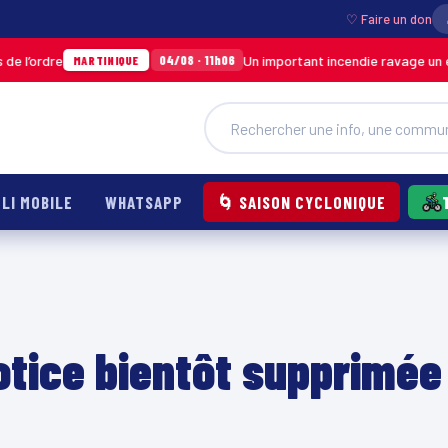
♡ Faire un don
Un important incendie ravage un entrepôt 
04/08 · 11h06
MARTINIQUE
LI MOBILE
WHATSAPP
🌀 SAISON CYCLONIQUE
otice bientôt supprimée