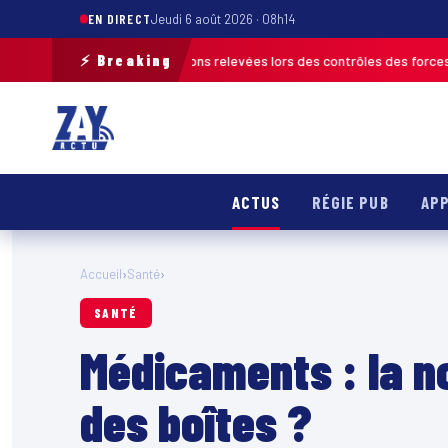
EN DIRECT
Jeudi 6 août 2026 · 08h14
⚡ Breaking
plus de 120 infractions relevées lors des contrôles des forces de l’ordre
ACTUS
RÉGIE PUB
APP
Accueil
›
Santé
›
SANTÉ
Médicaments : la n
des boîtes ?