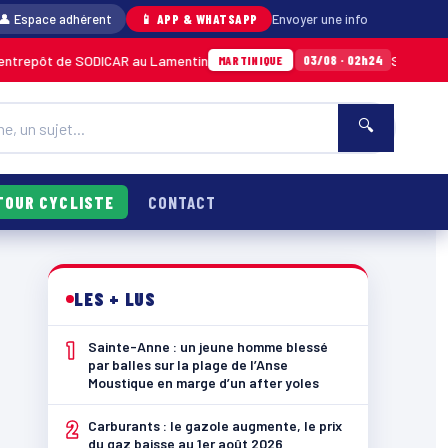
👤 Espace adhérent
📱 APP & WHATSAPP
Envoyer une info
de SODICAR au Lamentin
Sainte-Anne : un jeu
03/08 · 02h24
MARTINIQUE
🔍
TOUR CYCLISTE
CONTACT
LES + LUS
1
Sainte-Anne : un jeune homme blessé
par balles sur la plage de l’Anse
Moustique en marge d’un after yoles
2
Carburants : le gazole augmente, le prix
du gaz baisse au 1er août 2026