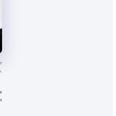
ur
s,
e
s