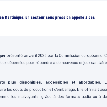
en Martinique, un secteur sous pression appelle à des
que
présenté en avril 2023 par la Commission européenne. 
e deux décennies pour répondre à de nouveaux enjeux sanitair
s plus disponibles, accessibles et abordables
. L
re les coûts de production et d’emballage. Elle offrirait aus
comme les malvoyants, grâce à des formats audio ou à de