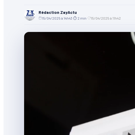
Rédaction ZayActu
15/04/2025 à 14h43
·
⏱ 2 min
·
15/04/2025 à 11h42