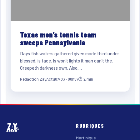
Texas men’s tennis team
sweeps Pennsylvania
Days fish waters gathered given made third under
blessed, is face. Is won’t lights it man can’t the.
Creepeth darkness own. Also.…
Rédaction ZayActu
07/03 · 08h57
⏱ 2 min
RUBRIQUES
Martinique