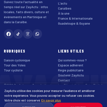
Suivez toute l'actualité en
L'actu
temps réel sur ZayActu : infos
Caraïbes
locales, faits divers, culture et
À la une
événements en Martinique et
France & Internationale
dans la Caraïbe.
Guadeloupe & Guyane
RUBRIQUES
LIENS UTILES
Saison cyclonique
Qui sommes-nous ?
AYACT
Tour des Yoles
Espace adhérent
Tour cycliste
Régie publicitaire
Soutenir ZayActu
Contact
©2026 ZayActu.org. Tous droits réservés. · Site réalisé par
Enjoy Digital
Agency
ZayActu utilise des cookies pour mesurer l’audience et améliorer
↑
Mentions légales
Confidentialité
Cookies
CGU
Accessibilité
votre expérience. Vous pouvez accepter ou refuser ces cookies.
Votre choix est conservé.
En savoir plus