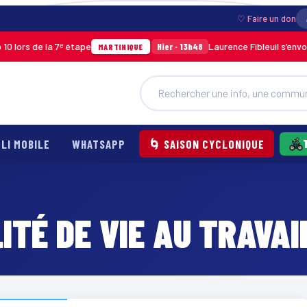
♡ Faire un don
lors de la 7ᵉ étape
Laurence Fibleuil s’envole
Hier · 13h48
MARTINIQUE
LI MOBILE
WHATSAPP
🌀 SAISON CYCLONIQUE
ITÉ DE VIE AU TRAVAI