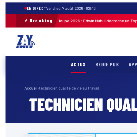
EN DIRECT
Vendredi 7 août 2026 · 02h13
⚡ Breaking
Tour cycliste de Guadeloupe 2026 : Edwin Nubul décroche un Top 10 
21h27
ACTUS
RÉGIE PUB
APP
Accueil
›
technicien qualité de vie au travail
TECHNICIEN QUAL