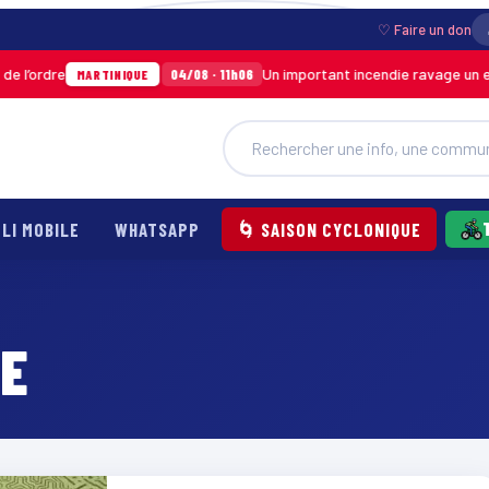
♡ Faire un don
dre
Un important incendie ravage un entrep
04/08 · 11h06
MARTINIQUE
LI MOBILE
WHATSAPP
🌀 SAISON CYCLONIQUE
RE