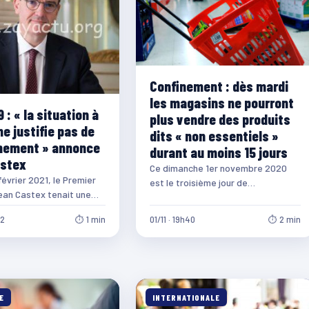
Confinement : dès mardi
les magasins ne pourront
 : « la situation à
plus vendre des produits
ne justifie pas de
dits « non essentiels »
nement » annonce
durant au moins 15 jours
astex
Ce dimanche 1er novembre 2020
février 2021, le Premier
est le troisième jour de
ean Castex tenait une
reconfinement en France
 de presse. Il était
hexagonale et en Martinique. Une…
12
⏱ 1 min
01/11 · 19h40
⏱ 2 min
gné…
E
INTERNATIONALE