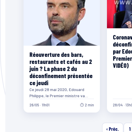
Coronavi
déconfi
par Edou
Réouverture des bars,
Premier
restaurants et cafés au 2
VIDÉO)
juin ? La phase 2 du
déconfinement présentée
ce jeudi
Ce jeudi 28 mai 2020, Edouard
Philippe, le Premier ministre va
présenter la seconde phase de son
26/05 · 11h01
⏱ 2 min
28/04 · 13h
plan…
‹ Préc.
1