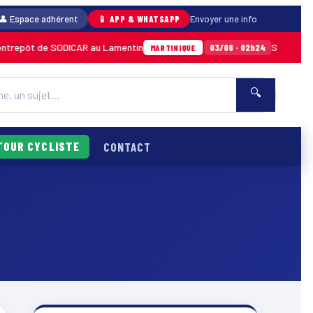
👤 Espace adhérent
📱 APP & WHATSAPP
Envoyer une info
ôt de SODICAR au Lamentin
Sainte-Anne : un
03/08 · 02h24
MARTINIQUE
🔍
TOUR CYCLISTE
CONTACT