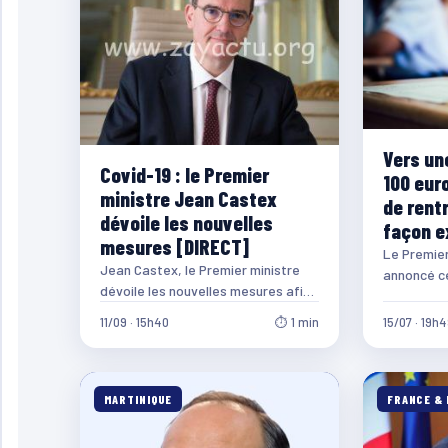
Vers un
Covid-19 : le Premier
100 euro
ministre Jean Castex
de rentr
dévoile les nouvelles
façon e
mesures [DIRECT]
Le Premier
Jean Castex, le Premier ministre
annoncé ce
dévoile les nouvelles mesures afin
revalorisa
de faire face à la circulation de la…
exceptionn
11/09 · 15h40
⏱ 1 min
15/07 · 19h
rentrée sc
MARTINIQUE