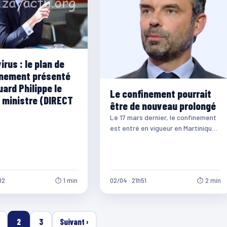
rus : le plan de
nement présenté
ard Philippe le
Le confinement pourrait
 ministre (DIRECT
être de nouveau prolongé
Le 17 mars dernier, le confinement
est entré en vigueur en Martinique,
puis a été prolongé par le…
02
⏱ 1 min
02/04 · 21h51
⏱ 2 min
2
3
Suivant ›