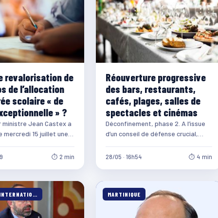
e revalorisation de
Réouverture progressive
s de l’allocation
des bars, restaurants,
ée scolaire « de
cafés, plages, salles de
xceptionnelle » ?
spectacles et cinémas
 ministre Jean Castex a
Déconfinement, phase 2. A l’issue
 mercredi 15 juillet une
d’un conseil de défense crucial,
tion « de façon
Edouard Philippe a présenté ce
elle » de l’allocation de
jeudi 28 mai les nouvelles…
49
⏱ 2 min
28/05 · 16h54
⏱ 4 min
olaire, lors…
FRANCE & INTERNATIONALE
MARTINIQUE