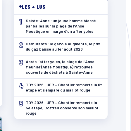
LES + LUS
1
Sainte-Anne : un jeune homme blessé
par balles sur la plage de l’Anse
Moustique en marge d’un after yoles
2
Carburants : le gazole augmente, le prix
du gaz baisse au 1er août 2026
3
Après l’after yoles, la plage de l’Anse
Meunier (Anse Moustique) retrouvée
couverte de déchets à Sainte-Anne
4
TDY 2026 : UFR – Chanflor remporte la 6ᵉ
étape et s’empare du maillot rouge
5
TDY 2026 : UFR – Chanflor remporte la
5e étape, Cottrell conserve son maillot
rouge