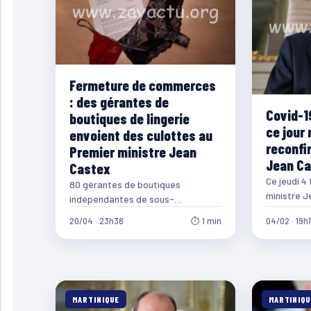
Fermeture de commerces
: des gérantes de
Covid-19
boutiques de lingerie
ce jour 
envoient des culottes au
reconfi
Premier ministre Jean
Jean C
Castex
Ce jeudi 4 
80 gérantes de boutiques
ministre J
indépendantes de sous-
conférence
vêtements ont envoyé des
20/04 · 23h38
⏱ 1 min
04/02 · 19h
accompa
culottes à Matignon à destination
du Premier ministre…
MARTINIQUE
MARTINIQU