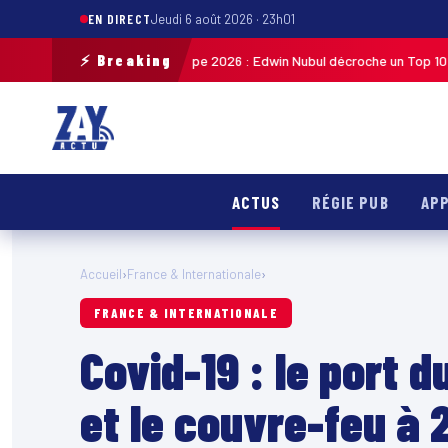
EN DIRECT
Jeudi 6 août 2026 · 23h01
⚡ Breaking
cliste de Guadeloupe 2026 : Edwin Nubul décroche un Top 10 lors de la 7ᵉ
ACTUS
RÉGIE PUB
APP
Accueil
›
France & Internationale
›
FRANCE & INTERNATIONALE
Covid-19 : le port 
et le couvre-feu à 