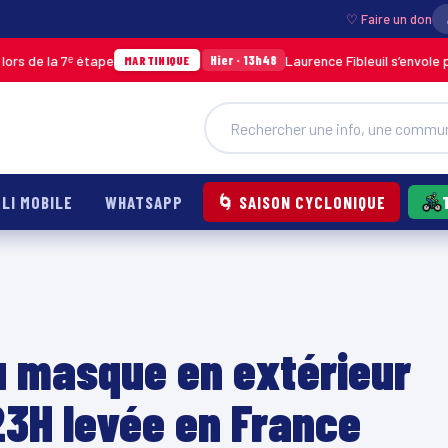
♡ Faire un don
 étape
Laurence Fibleuil s’envole pour représe
Hier · 13h48
MARTINIQUE
LI MOBILE
WHATSAPP
🌀 SAISON CYCLONIQUE
du masque en extérieur
23H levée en France