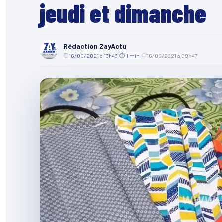
jeudi et dimanche
Rédaction ZayActu
16/06/2021 à 13h43
·
⏱ 1 min
·
16/06/2021 à 09h47