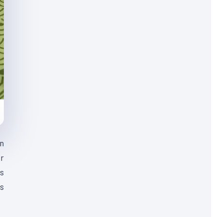
n
ur
es
ts