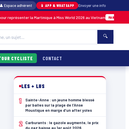
👤 Espace adhérent
📱 APP & WHATSAPP
Envoyer une info
nter la Martinique à Miss World 2026 au Vietnam
05/08 · 14h
MARTINIQUE
🔍
TOUR CYCLISTE
CONTACT
LES + LUS
1
Sainte-Anne : un jeune homme blessé
par balles sur la plage de l’Anse
Moustique en marge d’un after yoles
2
Carburants : le gazole augmente, le prix
du gaz baisse au 1er août 2026