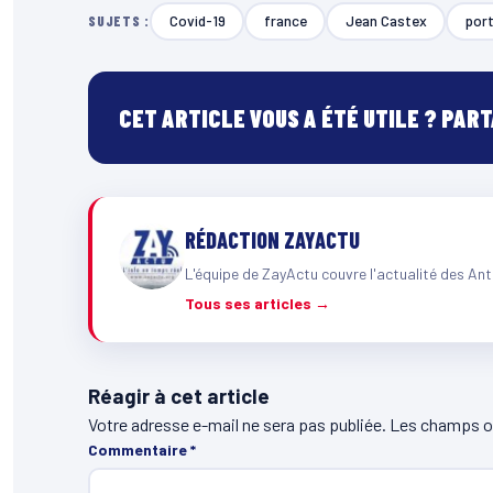
Covid-19
france
Jean Castex
por
SUJETS :
CET ARTICLE VOUS A ÉTÉ UTILE ? PAR
RÉDACTION ZAYACTU
L'équipe de ZayActu couvre l'actualité des Ant
Tous ses articles →
Réagir à cet article
Votre adresse e-mail ne sera pas publiée.
Les champs ob
Commentaire
*