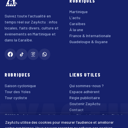
RUBRIQUES
Martinique
Suivez toute l'actualité en
L'actu
temps réel sur ZayActu : infos
Caraïbes
locales, faits divers, culture et
À la une
événements en Martinique et
France & Internationale
dans la Caraïbe.
Guadeloupe & Guyane
RUBRIQUES
LIENS UTILES
Saison cyclonique
Qui sommes-nous ?
AYACT
Tour des Yoles
Espace adhérent
Tour cycliste
Régie publicitaire
Soutenir ZayActu
Contact
©2026 ZayActu.org. Tous droits réservés. · Site réalisé par
Enjoy Digital
Agency
ZayActu utilise des cookies pour mesurer l’audience et améliorer
↑
Mentions légales
Confidentialité
Cookies
CGU
Accessibilité
votre expérience. Vous pouvez accepter ou refuser ces cookies.