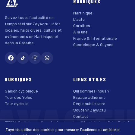
RUBRIQUES
Martinique
Suivez toute l'actualité en
L'actu
temps réel sur ZayActu : infos
Caraïbes
locales, faits divers, culture et
À la une
événements en Martinique et
France & Internationale
dans la Caraïbe.
Guadeloupe & Guyane
RUBRIQUES
LIENS UTILES
Saison cyclonique
Qui sommes-nous ?
AYACT
Tour des Yoles
Espace adhérent
Tour cycliste
Régie publicitaire
Soutenir ZayActu
Contact
©2026 ZayActu.org. Tous droits réservés. · Site réalisé par
Enjoy Digital
Agency
ZayActu utilise des cookies pour mesurer l’audience et améliorer
↑
Mentions légales
Confidentialité
Cookies
CGU
Accessibilité