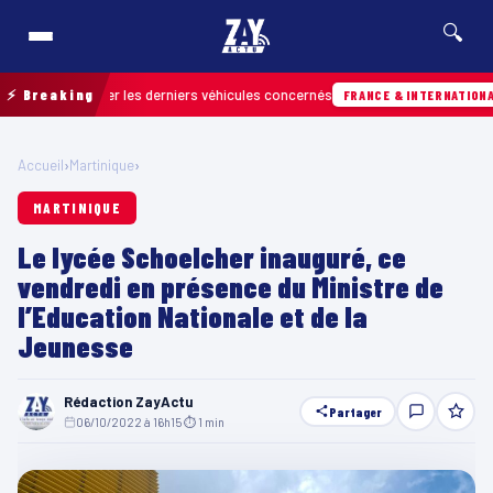
🔍
r retrouver les derniers véhicules concernés
⚡ Breaking
H
FRANCE & INTERNATIONALE
Accueil
›
Martinique
›
MARTINIQUE
Le lycée Schoelcher inauguré, ce
vendredi en présence du Ministre de
l’Education Nationale et de la
Jeunesse
Rédaction ZayActu
Partager
06/10/2022 à 16h15
·
⏱ 1 min