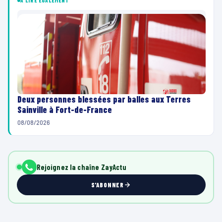
À LIRE ÉGALEMENT
Deux personnes blessées par balles aux Terres
Sainville à Fort-de-France
08/08/2026
Rejoignez la chaîne ZayActu
S'ABONNER