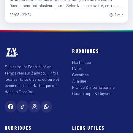
Ducos, pendant plusieurs jours. Selon la municipalité, entre…
06/08 · 21h54
⏱ 2 min
RUBRIQUES
Martinique
Suivez toute l'actualité en
L'actu
temps réel sur ZayActu : infos
Caraïbes
locales, faits divers, culture et
À la une
événements en Martinique et
France & Internationale
dans la Caraïbe.
Guadeloupe & Guyane
RUBRIQUES
LIENS UTILES