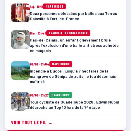
Auj. · 10h11
MARTINIQUE
Deux personnes blessées par balles aux Terres
Sainville à Fort-de-France
Hier · 13h46
FRANCE & INTERNATIONALE
Pas-de-Calais : un enfant grièvement brûlé
après l’explosion d’une balle antistress achetée
en magasin
06/08 · 21h54
MARTINIQUE
Incendie à Ducos : jusqu’à 7 hectares de la
mangrove de Génipa détruits, le feu désormais
maîtrisé
06/08 · 21h27
GUADELOUPE
Tour cycliste de Guadeloupe 2026 : Edwin Nubul
décroche un Top 10 lors de la 7ᵉ étape
VOIR TOUT LE FIL →