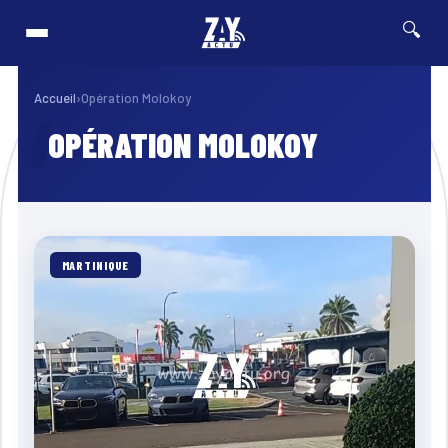
🔍
in pour retrouver les derniers véhicules concernés
⚡ Breaking
FRANCE & INTERNATIONAL
Accueil
›
Opération Molokoy
OPÉRATION MOLOKOY
MARTINIQUE