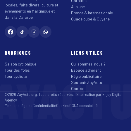
Caraïbes
locales, faits divers, culture et
À la une
événements en Martinique et
France & Internationale
dans la Caraïbe.
Guadeloupe & Guyane
RUBRIQUES
LIENS UTILES
Saison cyclonique
Qui sommes-nous ?
Tour des Yoles
Espace adhérent
AYACT
Tour cycliste
Régie publicitaire
Soutenir ZayActu
Contact
©2026 ZayActu.org. Tous droits réservés. · Site réalisé par
Enjoy Digital
Agency
Mentions légales
Confidentialité
Cookies
CGU
Accessibilité