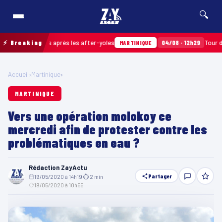
🔍
ts ramassés après les after-yoles
⚡ Breaking
04/08 · 12h29
Tour des Yol
MARTINIQUE
Accueil
›
Martinique
›
MARTINIQUE
Vers une opération molokoy ce
mercredi afin de protester contre les
problématiques en eau ?
Rédaction ZayActu
Partager
19/05/2020 à 14h19
·
⏱ 2 min
·
19/05/2020 à 10h55