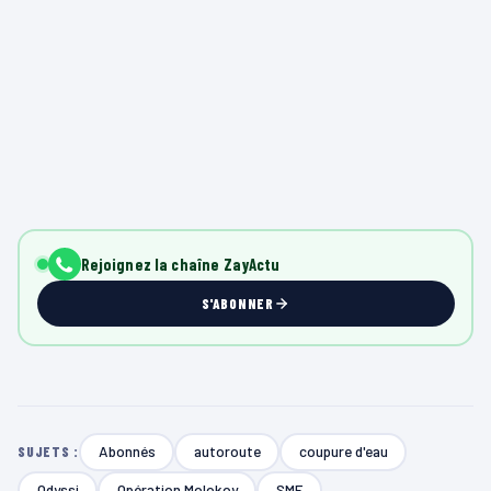
Rejoignez la chaîne ZayActu
S'ABONNER
Abonnés
autoroute
coupure d'eau
SUJETS :
Odyssi
Opération Molokoy
SME