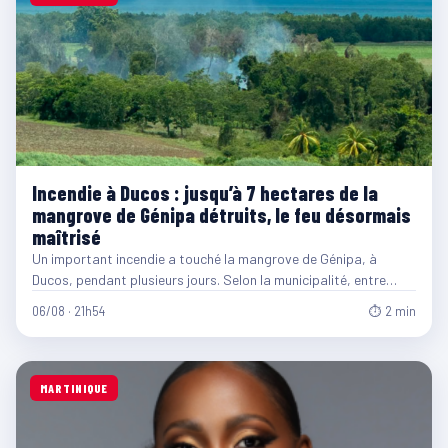
Incendie à Ducos : jusqu’à 7 hectares de la
mangrove de Génipa détruits, le feu désormais
maîtrisé
Un important incendie a touché la mangrove de Génipa, à
Ducos, pendant plusieurs jours. Selon la municipalité, entre…
06/08 · 21h54
⏱ 2 min
MARTINIQUE