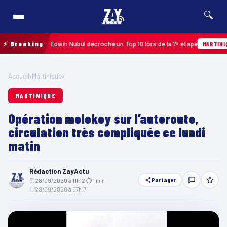
🔍
oupe 2026 : Edwin Nubul décroche un Top 10 lors de la 7ᵉ étape
⚡ Breaking
MARTINIQUE
Accueil
›
Martinique
›
MARTINIQUE
Opération molokoy sur l’autoroute,
circulation très compliquée ce lundi
matin
Rédaction ZayActu
Partager
28/09/2020 à 11h12
·
⏱ 1 min
·
28/09/2020 à 07h17