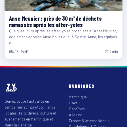
Anse Meunier : près de 30 m³ de déchets
ramassés après les after-yoles
Quelques jours après les after-yoles organisés à l'Anse Meunier,
également appelée Anse Moustique, à Sainte-Anne, les équipes
du…
05/08 · 14h14
⏱ 4 min
RUBRIQUES
Martinique
Suivez toute l'actualité en
L'actu
temps réel sur ZayActu : infos
Caraïbes
locales, faits divers, culture et
À la une
événements en Martinique et
France & Internationale
dans la Caraïbe.
Guadeloupe & Guyane